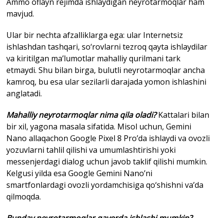
Ammo oflayn rejimda ishlaydigan neyrotarmoqlar ham
mavjud.
Ular bir nechta afzalliklarga ega: ular Internetsiz
ishlashdan tashqari, so‘rovlarni tezroq qayta ishlaydilar
va kiritilgan ma’lumotlar mahalliy qurilmani tark
etmaydi. Shu bilan birga, bulutli neyrotarmoqlar ancha
kamroq, bu esa ular sezilarli darajada yomon ishlashini
anglatadi.
Mahalliy neyrotarmoqlar nima qila oladi?
Kattalari bilan
bir xil, yagona masala sifatida. Misol uchun, Gemini
Nano allaqachon Google Pixel 8 Pro’da ishlaydi va ovozli
yozuvlarni tahlil qilishi va umumlashtirishi yoki
messenjerdagi dialog uchun javob taklif qilishi mumkin.
Kelgusi yilda esa Google Gemini Nano’ni
smartfonlardagi ovozli yordamchisiga qo‘shishni va’da
qilmoqda.