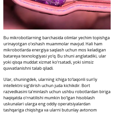
Bu mikrobotlarning barchasida olimlar yechim topishga
urinayotgan o‘xshash muammolar mavjud. Hali ham
mikrobotlarda energiya saqlash uchun mos keladigan
batareya texnologiyasi yo‘q. Bu shuni anglatadiki, ular
yoki qisqa muddat xizmat ko‘rsatadi, yoki simsiz
quvvatlanishni talab qiladi.
Ular, shuningdek, ularning ichiga to‘laqonli sun’iy
intellektni sig‘dirish uchun juda kichikdir. Bort
razvedkasini ta’minlash uchun ushbu robotlardan biriga
haqiqatda o‘rnatilishi mumkin bo‘lgan hisoblash
uskunalari ularga eng oddiy operatsiyalardan
tashqariga chiqishga va ularni butunlay avtonom