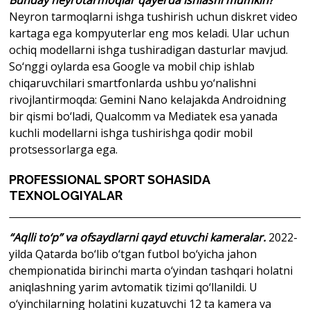
Bunday neyrotarmoqlar qayerda ishlashi mumkin?
Neyron tarmoqlarni ishga tushirish uchun diskret video
kartaga ega kompyuterlar eng mos keladi. Ular uchun
ochiq modellarni ishga tushiradigan dasturlar mavjud.
So‘nggi oylarda esa Google va mobil chip ishlab
chiqaruvchilari smartfonlarda ushbu yo‘nalishni
rivojlantirmoqda: Gemini Nano kelajakda Androidning
bir qismi bo‘ladi, Qualcomm va Mediatek esa yanada
kuchli modellarni ishga tushirishga qodir mobil
protsessorlarga ega.
PROFESSIONAL SPORT SOHASIDA
TEXNOLOGIYALAR
“Aqlli to‘p” va ofsaydlarni qayd etuvchi kameralar.
2022-
yilda Qatarda bo‘lib o‘tgan futbol bo‘yicha jahon
chempionatida birinchi marta o‘yindan tashqari holatni
aniqlashning yarim avtomatik tizimi qo‘llanildi. U
o‘yinchilarning holatini kuzatuvchi 12 ta kamera va