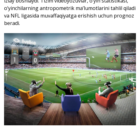
izlay boshlaydi. Tizim videoyozuvlar, o‘yin statistikasi,
o‘yinchilarning antropometrik ma’lumotlarini tahlil qiladi
va NFL ligasida muvaffaqiyatga erishish uchun prognoz
beradi.