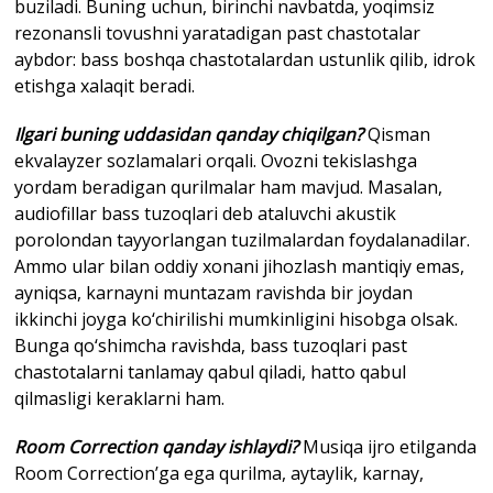
buziladi. Buning uchun, birinchi navbatda, yoqimsiz
rezonansli tovushni yaratadigan past chastotalar
aybdor: bass boshqa chastotalardan ustunlik qilib, idrok
etishga xalaqit beradi.
Ilgari buning uddasidan qanday chiqilgan?
Qisman
ekvalayzer sozlamalari orqali. Ovozni tekislashga
yordam beradigan qurilmalar ham mavjud. Masalan,
audiofillar bass tuzoqlari deb ataluvchi akustik
porolondan tayyorlangan tuzilmalardan foydalanadilar.
Ammo ular bilan oddiy xonani jihozlash mantiqiy emas,
ayniqsa, karnayni muntazam ravishda bir joydan
ikkinchi joyga ko‘chirilishi mumkinligini hisobga olsak.
Bunga qo‘shimcha ravishda, bass tuzoqlari past
chastotalarni tanlamay qabul qiladi, hatto qabul
qilmasligi keraklarni ham.
Room Correction qanday ishlaydi?
Musiqa ijro etilganda
Room Correction’ga ega qurilma, aytaylik, karnay,