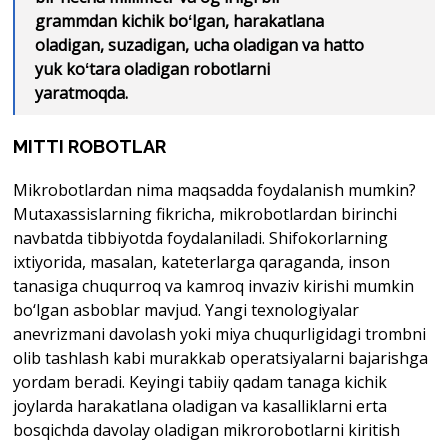
grammdan kichik boʻlgan, harakatlana
oladigan, suzadigan, ucha oladigan va hatto
yuk koʻtara oladigan robotlarni
yaratmoqda.
MITTI ROBOTLAR
Mikrobotlardan nima maqsadda foydalanish mumkin?
Mutaxassislarning fikricha, mikrobotlardan birinchi
navbatda tibbiyotda foydalaniladi. Shifokorlarning
ixtiyorida, masalan, kateterlarga qaraganda, inson
tanasiga chuqurroq va kamroq invaziv kirishi mumkin
bo‘lgan asboblar mavjud. Yangi texnologiyalar
anevrizmani davolash yoki miya chuqurligidagi trombni
olib tashlash kabi murakkab operatsiyalarni bajarishga
yordam beradi. Keyingi tabiiy qadam tanaga kichik
joylarda harakatlana oladigan va kasalliklarni erta
bosqichda davolay oladigan mikrorobotlarni kiritish