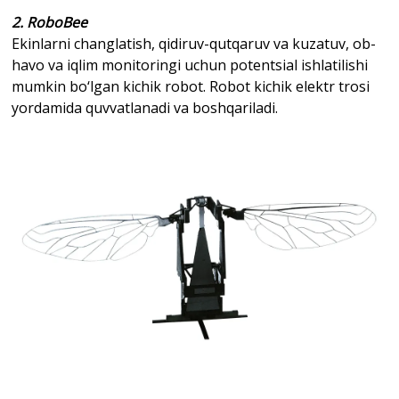
2. RoboBee
Ekinlarni changlatish, qidiruv-qutqaruv va kuzatuv, ob-
havo va iqlim monitoringi uchun potentsial ishlatilishi
mumkin bo‘lgan kichik robot. Robot kichik elektr trosi
yordamida quvvatlanadi va boshqariladi.