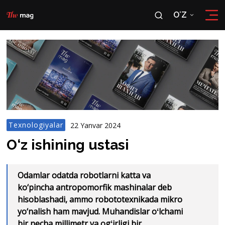
OʻZ
RU
OʻZ
Texnologiyalar
22 Yanvar 2024
O‘z ishining ustasi
Odamlar odatda robotlarni katta va
ko‘pincha antropomorfik mashinalar deb
hisoblashadi, ammo robototexnikada mikro
yo‘nalish ham mavjud. Muhandislar oʻlchami
bir necha millimetr va ogʻirligi bir