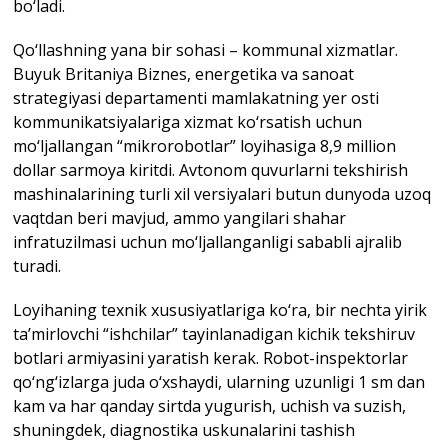
bo‘ladi.
Qo‘llashning yana bir sohasi – kommunal xizmatlar.
Buyuk Britaniya Biznes, energetika va sanoat
strategiyasi departamenti mamlakatning yer osti
kommunikatsiyalariga xizmat ko‘rsatish uchun
mo‘ljallangan “mikrorobotlar” loyihasiga 8,9 million
dollar sarmoya kiritdi. Avtonom quvurlarni tekshirish
mashinalarining turli xil versiyalari butun dunyoda uzoq
vaqtdan beri mavjud, ammo yangilari shahar
infratuzilmasi uchun mo‘ljallanganligi sababli ajralib
turadi.
Loyihaning texnik xususiyatlariga ko‘ra, bir nechta yirik
ta’mirlovchi “ishchilar” tayinlanadigan kichik tekshiruv
botlari armiyasini yaratish kerak. Robot-inspektorlar
qo‘ng‘izlarga juda o‘xshaydi, ularning uzunligi 1 sm dan
kam va har qanday sirtda yugurish, uchish va suzish,
shuningdek, diagnostika uskunalarini tashish