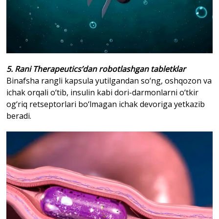
5. Rani Therapeutics’dan robotlashgan tabletklar
Binafsha rangli kapsula yutilgandan so‘ng, oshqozon va
ichak orqali o‘tib, insulin kabi dori-darmonlarni o‘tkir
og‘riq retseptorlari bo‘lmagan ichak devoriga yetkazib
beradi.