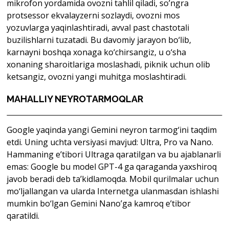
mikrofon yordamida ovozni tahlil qiladi, so’ngra
protsessor ekvalayzerni sozlaydi, ovozni mos
yozuvlarga yaqinlashtiradi, avval past chastotali
buzilishlarni tuzatadi. Bu davomiy jarayon bo‘lib,
karnayni boshqa xonaga ko‘chirsangiz, u o‘sha
xonaning sharoitlariga moslashadi, piknik uchun olib
ketsangiz, ovozni yangi muhitga moslashtiradi.
MAHALLIY NEYROTARMOQLAR
Google yaqinda yangi Gemini neyron tarmog‘ini taqdim
etdi. Uning uchta versiyasi mavjud: Ultra, Pro va Nano.
Hammaning e’tibori Ultraga qaratilgan va bu ajablanarli
emas: Google bu model GPT-4 ga qaraganda yaxshiroq
javob beradi deb ta’kidlamoqda. Mobil qurilmalar uchun
mo‘ljallangan va ularda Internetga ulanmasdan ishlashi
mumkin bo‘lgan Gemini Nano’ga kamroq e’tibor
qaratildi.