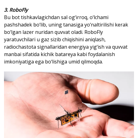
3. RoboFly
Bu bot tishkavlagichdan sal og‘irroq, o‘lchami
pashshadek bo‘lib, uning tanasiga yo‘naltirilishi kerak
bo‘lgan lazer nuridan quvvat oladi. RoboFly
yaratuvchilari u gaz sizib chiqishini aniqlash,
radiochastota signallaridan energiya yig‘ish va quvvat
manbai sifatida kichik batareya kabi foydalanish
imkoniyatiga ega bo‘lishiga umid qilmoqda.