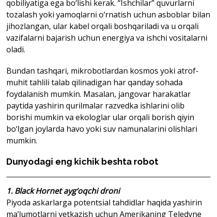
qobiliyatiga ega bo‘lishi kerak. “Ishchilar” quvurlarni
tozalash yoki yamoqlarni o‘rnatish uchun asboblar bilan
jihozlangan, ular kabel orqali boshqariladi va u orqali
vazifalarni bajarish uchun energiya va ishchi vositalarni
oladi.
Bundan tashqari, mikrobotlardan kosmos yoki atrof-
muhit tahlili talab qilinadigan har qanday sohada
foydalanish mumkin. Masalan, jangovar harakatlar
paytida yashirin qurilmalar razvedka ishlarini olib
borishi mumkin va ekologlar ular orqali borish qiyin
bo‘lgan joylarda havo yoki suv namunalarini olishlari
mumkin.
Dunyodagi eng kichik beshta robot
1. Black Hornet ayg‘oqchi droni
Piyoda askarlarga potentsial tahdidlar haqida yashirin
ma’lumotlarni yetkazish uchun Amerikaning Teledyne