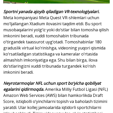
Sportni yanada ajoyib qiladigan VR-texnologiyalari.
Meta kompaniyasi Meta Quest VR-shlemlari uchun
mo‘ljallangan Xtadium ilovasini taqdim etdi. Bu sport
musobaqalarini yolg‘iz yoki do‘stlar bilan tomosha qilish
imkonini beradi, xuddi tomoshabin tribunada
o‘tirgandek taassurot uyg‘otadi. Tomoshabinlar 180
graduslik virtual ko‘rinishga, videoning yuqori qismida
ko‘rsatiladigan statistikaga va kameralar o‘rtasida
almashish imkoniyatiga ega. Shu bilan birga, ilova
do‘stlaringizni xuddi tribunada turgandek ko‘rish
imkonini beradi.
Neyrotarmoqlar NFL uchun sport bo‘yicha qobiliyat
egalarini qidirmoqda.
Amerika Milliy Futbol Ligasi (NFL)
Amazon Web Services (AWS) bilan hamkorlikda Draft
Score, istiqbolli o‘yinchilarni topish va baholash tizimini
yaratdi. Ular kollej jamoalarida iqtidorli sportchilarni