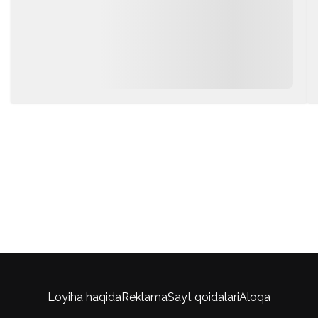
Loyiha haqida
Reklama
Sayt qoidalari
Aloqa