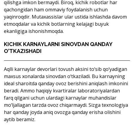
qilishga imkon bermaydi. Biroq, kichik robotlar har
qachongidan ham ommaviy foydalanish uchun
yaqinroqdir. Mutaxassislar ular ustida ishlashda davom
etmoqdalar va kichik botlarning kelajagi buyuk
ekanligiga ishonishmoqda.
KICHIK KARNAYLARNI SINOVDAN QANDAY
O‘TKAZISHADI
Aqlli karnaylar devorlari tovush aksini to‘sib qo‘yadigan
maxsus xonalarda sinovdan o‘tkaziladi. Bu karnayning
ideal sharoitda qanday ovoz berishini aniqlash imkonini
beradi. Ammo haqiqiy kvartiralar laboratoriyalardan
farq qilgani uchun ulardagi karnaylar muhandislar
mo‘ljallagan tarzda ovoz chiqarmaydi. Sizga texnologiya
har qanday joyda aniq ovozga qanday erisha olishini
aytib beramiz.