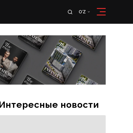
u
OʻZ
RU
OʻZ
Интересные новости
Gazni bos: poyga o‘yinlari taraqqiyoti