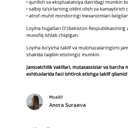
Loyiha bo‘yicha taklif va mulohazalaringizni ja
shaklda taqdim etishingiz mumkin.
Jamoatchilik vakillari, mutaxassislar va barcha
eshituvlarida faol ishtirok etishga taklif qilamiz!
Muallif
Anora Suraeva
Sea Breeze
Bizga obuna bo'lin