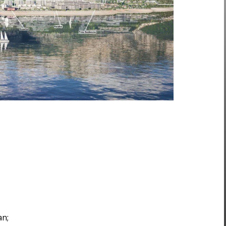
an;
‘lgan ta’sirlar baholangan;
choralari ishlab chiqilgan;
ngan.
amaldagi ekologik qonunchiligi talablariga