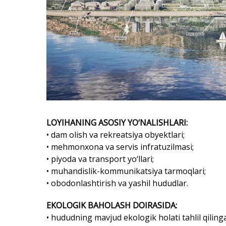
LOYIHANING ASOSIY YO‘NALISHLARI:
• dam olish va rekreatsiya obyektlari;
• mehmonxona va servis infratuzilmasi;
• piyoda va transport yo‘llari;
• muhandislik-kommunikatsiya tarmoqlari;
• obodonlashtirish va yashil hududlar.
EKOLOGIK BAHOLASH DOIRASIDA:
• hududning mavjud ekologik holati tahlil qiling
• qurilish va ekspluatatsiya davridagi mumkin bo
• salbiy ta’sirlarning oldini olish va kamaytirish 
• atrof-muhit monitoringi mexanizmlari belgila
Loyiha hujjatlari O‘zbekiston Respublikasining 
muvofiq ishlab chiqilgan.