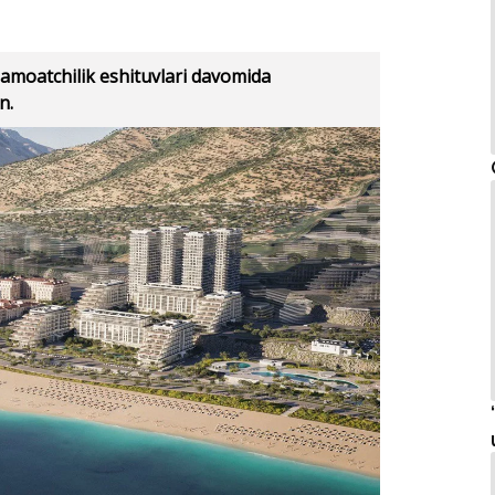
viloyati, Bo‘stonliq tumani hududida
uasi qurilishi loyihasi bo‘yicha atrof-
jamoatchilik eshituvlari bo‘lib o‘tadi.