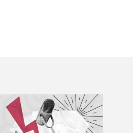
‘zbekistondagi eng qiziqarli podkastlar
anlanmasi