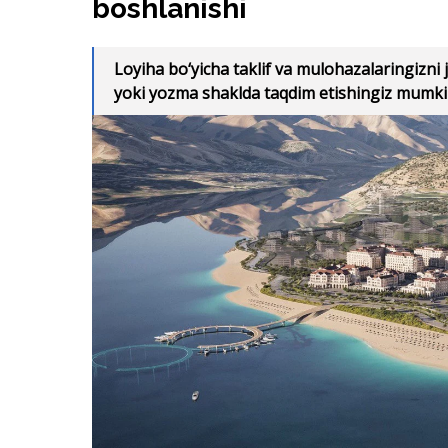
2026-yil 23-yanvar kuni soat 11.00 da Toshkent 
joylashgan “Sea Breeze Uzbekistan” turistik majm
muhitga ta’sirni baholash (ZVOS / EIA) doirasida 