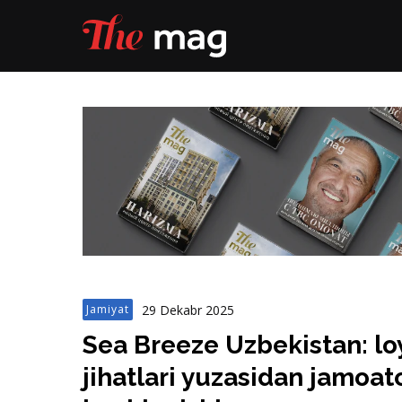
29 Dekabr 2025
Jamiyat
Sea Breeze Uzbekistan: lo
jihatlari yuzasidan jamoa
boshlanishi
Loyiha bo‘yicha taklif va mulohazalaringizni
yoki yozma shaklda taqdim etishingiz mumki