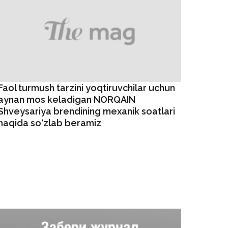
Faol turmush tarzini yoqtiruvchilar uchun
aynan mos keladigan NORQAIN
Shveysariya brendining mexanik soatlari
haqida so‘zlab beramiz