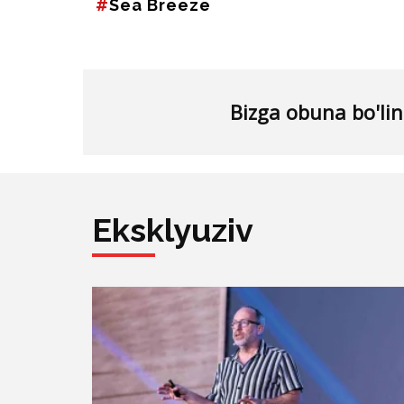
Eksklyuziv
Asrning asosiy ezgulik ulashuvchisi:
Vikipediyaning “otasi” Jimmi Ueyls The
Mag savollariga javob berdi