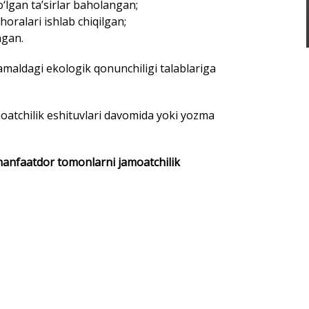
moatchilik eshituvlari davomida yoki yozma
 manfaatdor tomonlarni jamoatchilik
g: