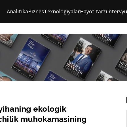
Analitika
Biznes
Texnologiyalar
Hayot tarzi
Intervy
yihaning ekologik
tchilik muhokamasining
 jamoatchilik eshituvlari davomida
n.