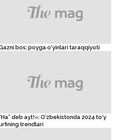
“Ha” deb ayt!»: O‘zbekistonda 2024 to‘y
urfining trendlari