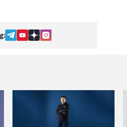
Xavfli tavakkalchilik: o‘zbek Ilon Maski —
O
Silikon vodiysi va sun’iy intellekt haqida
t