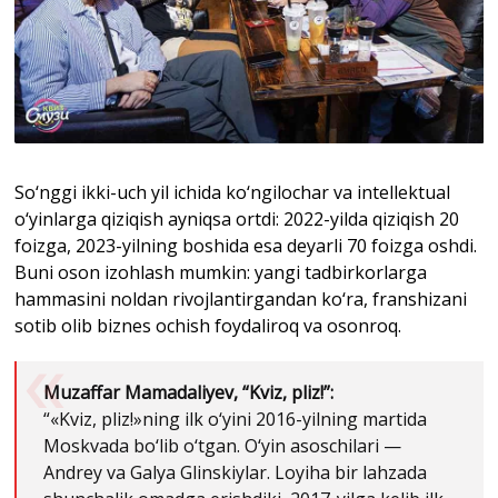
So‘nggi ikki-uch yil ichida ko‘ngilochar va intellektual
o‘yinlarga qiziqish ayniqsa ortdi: 2022-yilda qiziqish 20
foizga, 2023-yilning boshida esa deyarli 70 foizga oshdi.
Buni oson izohlash mumkin: yangi tadbirkorlarga
hammasini noldan rivojlantirgandan ko‘ra, franshizani
sotib olib biznes ochish foydaliroq va osonroq.
Muzaffar Mamadaliyev, “Kviz, pliz!”:
“«Kviz, pliz!»ning ilk o‘yini 2016-yilning martida
Moskvada bo‘lib o‘tgan. O‘yin asoschilari —
Andrey va Galya Glinskiylar. Loyiha bir lahzada