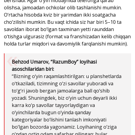
berishadi. Agar o‘yin mobaynida telefonga qarab
olishsa, jamoadan ochkolar olib tashlanishi mumkin.
O‘rtacha hisobda kviz bir yarimdan ikki soatgacha
cho‘zilishi mumkin. Bu vaqt ichida siz har biri 5–10 ta
savoldan iborat bo‘lgan taxminan yetti raunddan
o‘tishga ulgurasiz (format va franshizadan kelib chiqqan
holda turlar miqdori va davomiylik farqlanishi mumkin).
Behzod Umarov,
“
RazumBoy
”
loyihasi
asoschilaridan biri:
“Bizning o‘yin raqamlashtirilgan: u planshetlarda
o‘tkaziladi, tizimning o‘zi savollar yuboradi va
to‘g‘ri javob bergan jamoalarga ball qo‘shib
yozadi. Shuningdek, biz o‘yin uchun deyarli ikki
karra ko‘p savollar tayyorlaydigan va
o‘yinchilarda bugun o‘yinda qanday
kategoriyalar bo‘lishini tanlash imkoniyati
bo‘lgan bozorda yagonamiz. Loyihaning o‘ziga
o‘ndan ortiq odam safarbar qilingan: bular