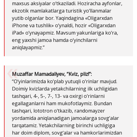
maxsus aksiyalar o‘tkaziladi. Hoziracha ayfonlar,
ekzotik mamlakatlarga turistik yo‘llanmalar
yutib olganlar bor. Yaqindagina «Oligarxdan
iPhone va tushlik» o‘ynaldi, hozir «Oligarxdan
iPad» o‘ynayapmiz. Mavsum yakunlariga ko‘ra,
eng yaxshi jamoa hamda o‘yinchilarni
aniqlayapmiz.”
Muzaffar Mamadaliyev, “Kviz, pliz!”:
“O‘yinlarimizda ko‘plab yutuqli o‘rinlar mavjud.
Doimiy kvizlarda yetakchilarning ilk uchligidan
tashqari, 4-, 5-, 7-, 13- va oxirgi o‘rinlarni
egallaganlarni ham mukofotlaymiz. Bundan
tashqari, lototron o‘tkazib, randomayzer
yordamida aniqlanadigan jamoalarga sovg‘alar
tarqatamiz. Yetakchilarning birinchi uchligiga
har doim diplom, sovg‘alar va hamkorlarimizdan