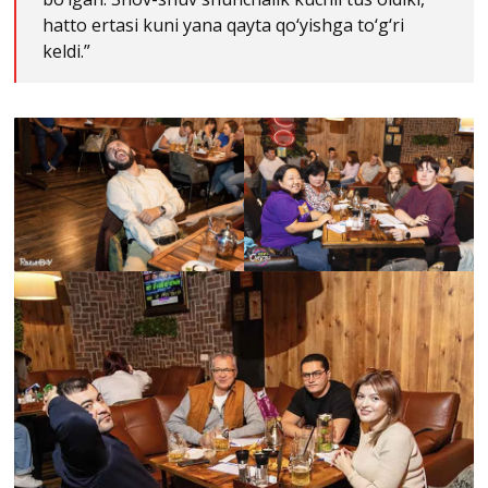
hatto ertasi kuni yana qayta qo‘yishga to‘g‘ri
keldi.”