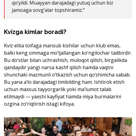
qo‘yildi. Muayyan darajadagi yutuq uchun biz
jamoaga sovg‘alar topshiramiz.”
Kvizga kimlar boradi?
Kviz elita toifaga mansub kishilar uchun klub emas,
balki keng ommaga mo‘ljallangan ko‘ngilochar tadbirdir.
Bu do‘stlar bilan uchrashish, muloqot qilish, birgalikda
qandaydir yangi narsa kashf qilish hamda vaqtni
shunchaki mazmunli o‘tkazish uchun qo‘shimcha sabab.
Bu yana a’lo darajadagi timbilding ham. Ishtirok etish
uchun maxsus tayyorgarlik yoki ma’lumot talab
etilmaydi — yaxshi kayfiyat hamda miya burmalarini
ozgina zo‘riqtirish istagi kifoya.