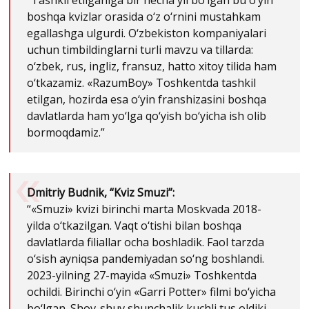
“Tashkil etilganiga bir necha yil bo‘lgan bu o‘yin
boshqa kvizlar orasida o‘z o‘rnini mustahkam
egallashga ulgurdi. O‘zbekiston kompaniyalari
uchun timbildinglarni turli mavzu va tillarda:
o‘zbek, rus, ingliz, fransuz, hatto xitoy tilida ham
o‘tkazamiz. «RazumBoy» Toshkentda tashkil
etilgan, hozirda esa o‘yin franshizasini boshqa
davlatlarda ham yo‘lga qo‘yish bo‘yicha ish olib
bormoqdamiz.”
Dmitriy Budnik, “Kviz Smuzi”:
“«Smuzi» kvizi birinchi marta Moskvada 2018-
yilda o‘tkazilgan. Vaqt o‘tishi bilan boshqa
davlatlarda filiallar ocha boshladik. Faol tarzda
o‘sish ayniqsa pandemiyadan so‘ng boshlandi.
2023-yilning 27-mayida «Smuzi» Toshkentda
ochildi. Birinchi o‘yin «Garri Potter» filmi bo‘yicha
bo‘lgan. Shov-shuv shunchalik kuchli tus oldiki,