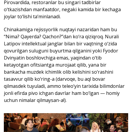
Pirovardida, restoranlar bu singari tadbirlar
o‘tkazishdan manfaatdor, negaki kamida bir kechaga
joylar to‘lishi ta’minlanadi.
Chinakamiga rejissyorlik nuqtayi nazaridan ham bu
“Nima? Qayerda? Qachon?”dan ko‘ra qiziqroq. Nurali
Latipov intellektual janglar bilan bir vaqtning o‘zida
qovurilgan suluguni buyurtma qilganini yoki Fyodor
Dvinyatin boshlovchiga emas, yaqindan o‘tib
ketayotgan ofitsiantga murojaat qilib, yana bir
bankacha muzdek ichimlik olib kelishini so‘rashini
tasavvur qilib ko‘ring-a (darvoqe, bu aql bovar
qilmasdek tuyuladi, ammo teleo‘yin tarixida bilimdonlar
jonli efirda pivo ichgan davrlar ham bo‘lgan — homiy
uchun nimalar qilmaysan-a!).