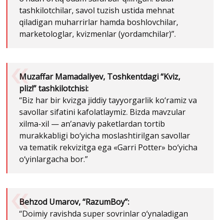
tashkilotchilar, savol tuzish ustida mehnat
qiladigan muharrirlar hamda boshlovchilar,
marketologlar, kvizmenlar (yordamchilar)”.
Muzaffar Mamadaliyev, Toshkentdagi “Kviz,
pliz!” tashkilotchisi:
“Biz har bir kvizga jiddiy tayyorgarlik ko‘ramiz va
savollar sifatini kafolatlaymiz. Bizda mavzular
xilma-xil — an’anaviy paketlardan tortib
murakkabligi bo‘yicha moslashtirilgan savollar
va tematik rekvizitga ega «Garri Potter» bo‘yicha
o‘yinlargacha bor.”
Behzod Umarov, “RazumBoy”:
“Doimiy ravishda super sovrinlar o‘ynaladigan