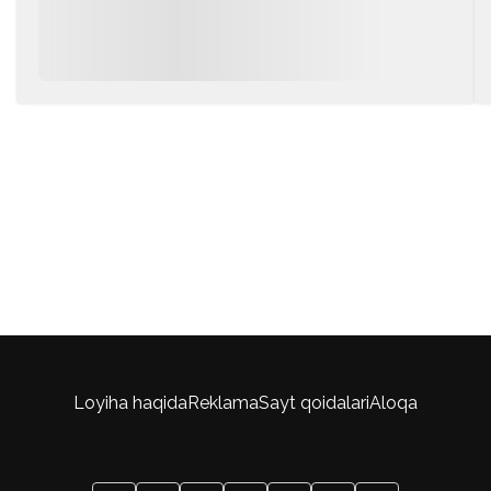
Loyiha haqida
Reklama
Sayt qoidalari
Aloqa