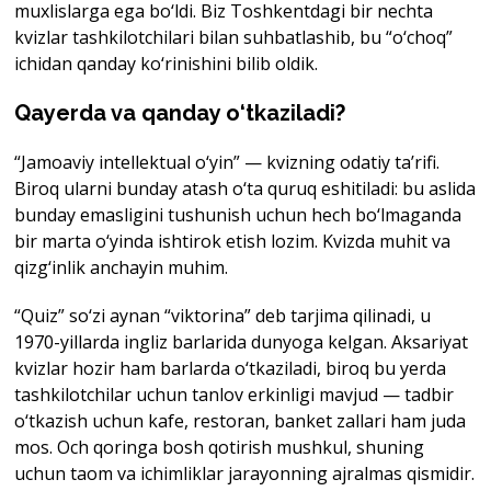
muxlislarga ega bo‘ldi. Biz Toshkentdagi bir nechta
kvizlar tashkilotchilari bilan suhbatlashib, bu “o‘choq”
ichidan qanday ko‘rinishini bilib oldik.
Qayerda va qanday o‘tkaziladi?
“Jamoaviy intellektual o‘yin” — kvizning odatiy ta’rifi.
Biroq ularni bunday atash o‘ta quruq eshitiladi: bu aslida
bunday emasligini tushunish uchun hech bo‘lmaganda
bir marta o‘yinda ishtirok etish lozim. Kvizda muhit va
qizg‘inlik anchayin muhim.
“Quiz” so‘zi aynan “viktorina” deb tarjima qilinadi, u
1970-yillarda ingliz barlarida dunyoga kelgan. Aksariyat
kvizlar hozir ham barlarda o‘tkaziladi, biroq bu yerda
tashkilotchilar uchun tanlov erkinligi mavjud — tadbir
o‘tkazish uchun kafe, restoran, banket zallari ham juda
mos. Och qoringa bosh qotirish mushkul, shuning
uchun taom va ichimliklar jarayonning ajralmas qismidir.