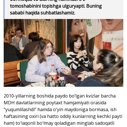
tomoshabinini topishga ulguryapti. Buning
sababi haqida suhbatlashamiz.
2010-yillarning boshida paydo bo‘lgan kvizlar barcha
MDH davlatlarining poytaxt hamjamiyati orasida
“yuqumlilashdi” hamda oʻyin maydoniga bormasa, ish
haftasining oxiri (va hatto oddiy kunlarning kechki payti
ham) toʻlaqonli boʻlmay qoladigan minglab sadoqatli