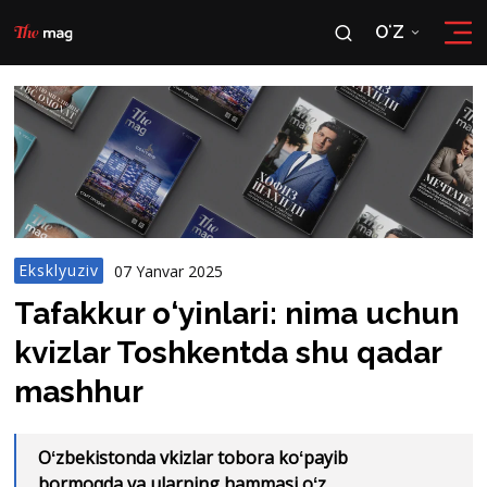
OʻZ
RU
OʻZ
Eksklyuziv
07 Yanvar 2025
Tafakkur o‘yinlari: nima uchun
kvizlar Toshkentda shu qadar
mashhur
Oʻzbekistonda vkizlar tobora koʻpayib
bormoqda va ularning hammasi oʻz