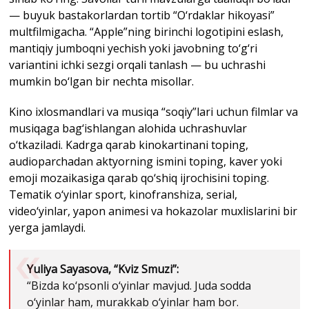
— buyuk bastakorlardan tortib “O‘rdaklar hikoyasi”
multfilmigacha. “Apple”ning birinchi logotipini eslash,
mantiqiy jumboqni yechish yoki javobning to‘g‘ri
variantini ichki sezgi orqali tanlash — bu uchrashi
mumkin bo‘lgan bir nechta misollar.
Kino ixlosmandlari va musiqa “soqiy”lari uchun filmlar va
musiqaga bag‘ishlangan alohida uchrashuvlar
o‘tkaziladi. Kadrga qarab kinokartinani toping,
audioparchadan aktyorning ismini toping, kaver yoki
emoji mozaikasiga qarab qo‘shiq ijrochisini toping.
Tematik o‘yinlar sport, kinofranshiza, serial,
video‘yinlar, yapon animesi va hokazolar muxlislarini bir
yerga jamlaydi.
Yuliya Sayasova, “Kviz Smuzi”:
“Bizda ko‘psonli o‘yinlar mavjud. Juda sodda
o‘yinlar ham, murakkab o‘yinlar ham bor.