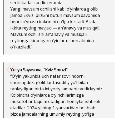
sertifikatlar taqdim etamiz.
Yangi mavsum ochilishi kabi o‘yinlarda g‘olib
jamoa «Kviz, pliz!»ni butun mavsum davomida
bepul o‘ynash imkonini qo‘lga kiritadi. Bizda
ikkita reyting mavjud — an’anaviy va musiqali.
Mavsum ochilishi an’anaviy va musiqali
reytingga kiradigan o‘yinlar uchun alohida
o‘tkaziladi.”
Yuliya Sayasova, “Kviz Smuzi”:
“O‘yin yakunida uch nafar sovrindorni,
shuningdek, g‘oliblar tasodifiy yo‘l bilan
tanlaydigan bitta ixtiyoriy jamoani taqdirlaymiz.
Ko‘pincha o‘yinlarda o‘yinchilarimizga
mukofotlar taqdim etadigan homiylar ishtirok
etadilar. 2024-yilning 1-yanvaridan boshlab
bizda jamoalarning umumiy reytingi yo‘lga