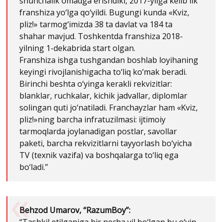
shunchalik omadga erishdiki, 2017-yilga kelib ilk
franshiza yo‘lga qo‘yildi. Bugungi kunda «Kviz,
pliz!» tarmog‘imizda 38 ta davlat va 184 ta
shahar mavjud. Toshkentda franshiza 2018-
yilning 1-dekabrida start olgan.
Franshiza ishga tushgandan boshlab loyihaning
keyingi rivojlanishigacha to‘liq ko‘mak beradi.
Birinchi beshta o‘yinga kerakli rekvizitlar:
blanklar, ruchkalar, kichik jadvallar, diplomlar
solingan quti jo‘natiladi. Franchayzlar ham «Kviz,
pliz!»ning barcha infratuzilmasi: ijtimoiy
tarmoqlarda joylanadigan postlar, savollar
paketi, barcha rekvizitlarni tayyorlash bo‘yicha
TV (texnik vazifa) va boshqalarga to‘liq ega
bo‘ladi.”
Behzod Umarov, “RazumBoy”: