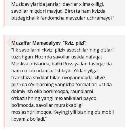
Musiqaviylarida janrlar, davrlar xilma-xilligi,
savollar miqdori mavjud. Birorta ham kvizda
bizdagichalik fandomcha mavzular uchramaydi.”
Muzaffar Mamadaliyev, “Kviz, pliz!”:
“Ilk savollarni «Kviz, pliz!» asoschilarining o‘zlari
tuzishgan. Hozirda savollar ustida nafaqat
Moskva ofislarida, balki Rossiyadan tashqarida
ham o‘nlab odamlar ishlaydi. Yildan yilga
franshiza shiddat bilan rivojlanmoqda. «Kviz,
pliz!»da o‘yinlarning yangicha formatlari ustida
doimiy ish olib borilmoqda, raundlarni
o‘tkazishning yangi mexanikalari paydo
bo‘lmoqda, savollar murakkabligi
moslashtirilmoqda. Keyingi yili bizning o‘z mobil
ilovamiz bo‘ladi.”