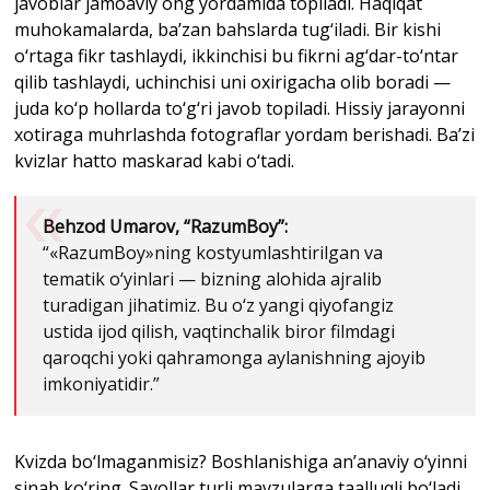
javoblar jamoaviy ong yordamida topiladi. Haqiqat
muhokamalarda, ba’zan bahslarda tug‘iladi. Bir kishi
o‘rtaga fikr tashlaydi, ikkinchisi bu fikrni ag‘dar-to‘ntar
qilib tashlaydi, uchinchisi uni oxirigacha olib boradi —
juda ko‘p hollarda to‘g‘ri javob topiladi. Hissiy jarayonni
xotiraga muhrlashda fotograflar yordam berishadi. Ba’zi
kvizlar hatto maskarad kabi o‘tadi.
Behzod Umarov, “RazumBoy”:
“«RazumBoy»ning kostyumlashtirilgan va
tematik o‘yinlari — bizning alohida ajralib
turadigan jihatimiz. Bu o‘z yangi qiyofangiz
ustida ijod qilish, vaqtinchalik biror filmdagi
qaroqchi yoki qahramonga aylanishning ajoyib
imkoniyatidir.”
Kvizda bo‘lmaganmisiz? Boshlanishiga an’anaviy o‘yinni
sinab ko‘ring. Savollar turli mavzularga taalluqli bo‘ladi