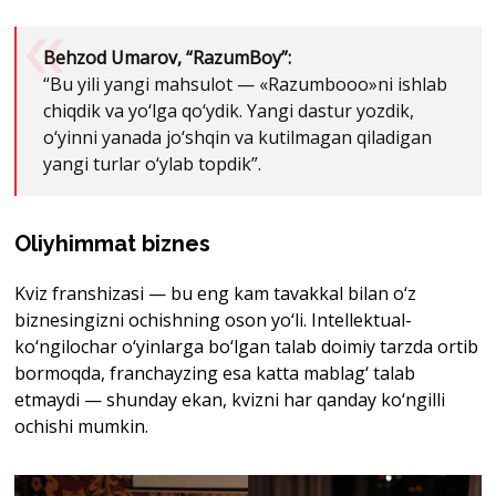
Behzod Umarov,
“
RazumBoy
”
:
“Bu yili yangi mahsulot — «Razumbooo»ni ishlab
chiqdik va yo‘lga qo‘ydik. Yangi dastur yozdik,
o‘yinni yanada jo‘shqin va kutilmagan qiladigan
yangi turlar o‘ylab topdik”.
Oliyhimmat biznes
Kviz franshizasi — bu eng kam tavakkal bilan o‘z
biznesingizni ochishning oson yo‘li. Intellektual-
ko‘ngilochar o‘yinlarga bo‘lgan talab doimiy tarzda ortib
bormoqda, franchayzing esa katta mablag‘ talab
etmaydi — shunday ekan, kvizni har qanday ko‘ngilli
ochishi mumkin.