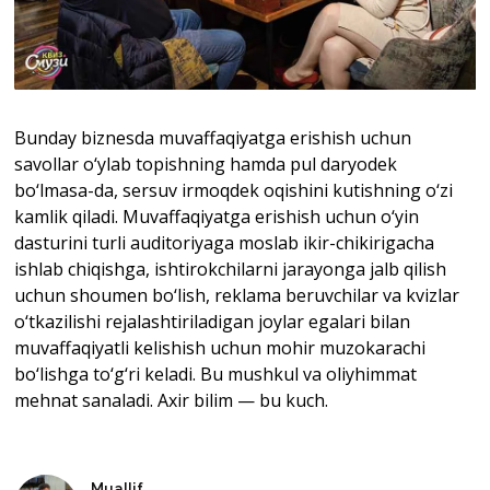
Bunday biznesda muvaffaqiyatga erishish uchun
savollar o‘ylab topishning hamda pul daryodek
bo‘lmasa-da, sersuv irmoqdek oqishini kutishning o‘zi
kamlik qiladi. Muvaffaqiyatga erishish uchun o‘yin
dasturini turli auditoriyaga moslab ikir-chikirigacha
ishlab chiqishga, ishtirokchilarni jarayonga jalb qilish
uchun shoumen bo‘lish, reklama beruvchilar va kvizlar
o‘tkazilishi rejalashtiriladigan joylar egalari bilan
muvaffaqiyatli kelishish uchun mohir muzokarachi
bo‘lishga to‘g‘ri keladi. Bu mushkul va oliyhimmat
mehnat sanaladi. Axir bilim — bu kuch.
Muallif