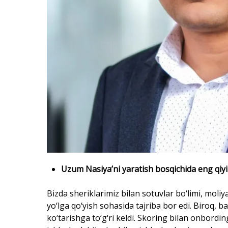
Uzum Nasiya’ni yaratish bosqichida eng qiyi
Bizda sheriklarimiz bilan sotuvlar bo‘limi, moliy
yo‘lga qo‘yish sohasida tajriba bor edi. Biroq, 
ko‘tarishga to‘g‘ri keldi. Skoring bilan onbordi