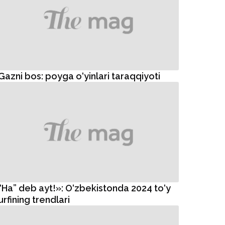
Gazni bos: poyga o‘yinlari taraqqiyoti
“Ha” deb ayt!»: O‘zbekistonda 2024 to‘y
urfining trendlari