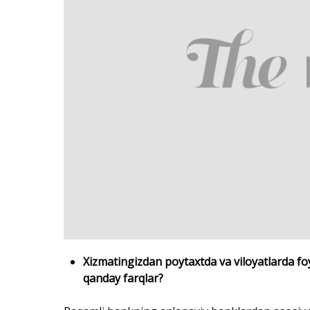
Xizmatingizdan poytaxtda va viloyatlarda fo
qanday farqlar?