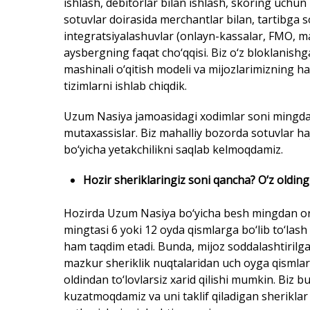
ishlash, debitorlar bilan ishlash, skoring uchun
sotuvlar doirasida merchantlar bilan, tartibga so
integratsiyalashuvlar (onlayn-kassalar, FMO, m
aysbergning faqat cho‘qqisi. Biz o‘z bloklanish
mashinali o‘qitish modeli va mijozlarimizning h
tizimlarni ishlab chiqdik.
Uzum Nasiya jamoasidagi xodimlar soni mingdan
mutaxassislar. Biz mahalliy bozorda sotuvlar ha
bo‘yicha yetakchilikni saqlab kelmoqdamiz.
Hozir sheriklaringiz soni qancha? O‘z oldin
Hozirda Uzum Nasiya bo‘yicha besh mingdan orti
mingtasi 6 yoki 12 oyda qismlarga bo‘lib to‘las
ham taqdim etadi. Bunda, mijoz soddalashtirilga
mazkur sheriklik nuqtalaridan uch oyga qismlarga
oldindan to‘lovlarsiz xarid qilishi mumkin. Biz 
kuzatmoqdamiz va uni taklif qiladigan sherikla