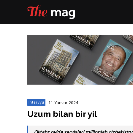
11 Yanvar 2024
Intervyu
Uzum bilan bir yil
Oktabr oyida servislari millionlab o‘zbekisto