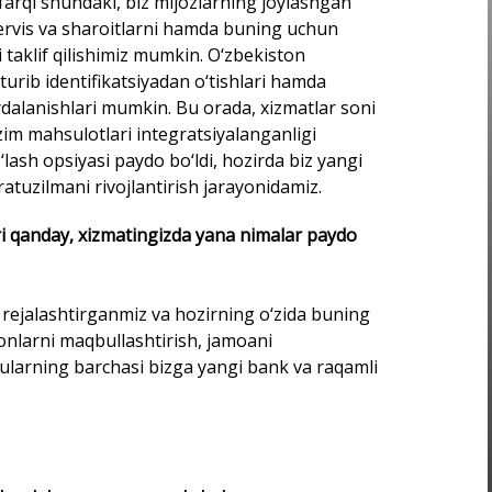
arqi shundaki, biz mijozlarning joylashgan
 servis va sharoitlarni hamda buning uchun
taklif qilishimiz mumkin. O‘zbekiston
urib identifikatsiyadan o‘tishlari hamda
dalanishlari mumkin. Bu orada, xizmatlar soni
m mahsulotlari integratsiyalanganligi
lash opsiyasi paydo bo‘ldi, hozirda biz yangi
ratuzilmani rivojlantirish jarayonidamiz.
i qanday, xizmatingizda yana nimalar paydo
i rejalashtirganmiz va hozirning o‘zida buning
onlarni maqbullashtirish, jamoani
Bularning barchasi bizga yangi bank va raqamli