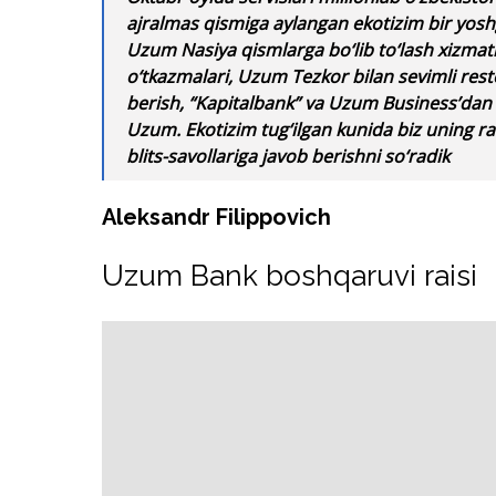
ajralmas qismiga aylangan ekotizim bir yosh
Uzum Nasiya qismlarga bo‘lib to‘lash xizmati
o‘tkazmalari, Uzum Tezkor bilan sevimli res
berish, “Kapitalbank” va Uzum Business’dan 
Uzum. Ekotizim tug‘ilgan kunida biz uning r
blits-savollariga javob berishni so‘radik
Aleksandr Filippovich
Uzum Bank boshqaruvi raisi