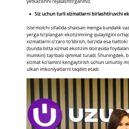
yetkazishni rejalashtirganmiz.
Siz uchun turli xizmatlarni birlashtiruvchi 
Iste’molchi sifatida shaxsan menga kundalik vazi
yerga to‘plangan ekotizimning qulayligini ortiq
xizmatlarni o‘zaro to‘ldirish, ba’zida esa hattok
(bunda bitta xizmat ekotizim doirasida foydal
mumkin) tajribasi qimmat turadi. Shuningdek, bu 
xizmat ko‘lamini kengaytirish uchun umumiy mijoz
ulkan imkoniyatlarni taqdim etadi.