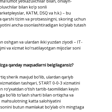
 ma’lumot yetkazuvchilar bilan, onlayn-
luvchilar bilan ko‘p sonli
arketpleyslar, KATM, DSQ va h.k.) – bu
ga qarshi tizim va protsessingni, skoring uchun
ayotini ancha osonlashtiradigan ko‘plab tutash
 oshgan va ulardan ikki yuzdan ziyodi – IT-
jmi va xizmat ko‘rsatilayotgan mijozlar soni
gizga qanday maqsadlarni belgilagansiz?
q sherik mavjud bo‘lib, ulardan qariyb
h xizmatidan tashqari, START 0-0-3 xizmatini
n ro‘yxatdan o‘tish tartib-taomilidan keyin
 bo‘lib to‘lash sharti bilan ortiqcha va
bu mahsulotning katta salohiyatini
r sonini butun mamlakat bo‘ylab o‘n mingtaga