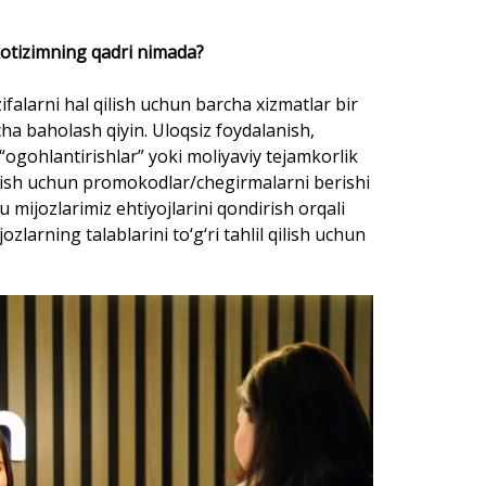
ekotizimning qadri nimada?
falarni hal qilish uchun barcha xizmatlar bir
cha baholash qiyin. Uloqsiz foydalanish,
i “ogohlantirishlar” yoki moliyaviy tejamkorlik
anish uchun promokodlar/chegirmalarni berishi
mijozlarimiz ehtiyojlarini qondirish orqali
larning talablarini to‘g‘ri tahlil qilish uchun