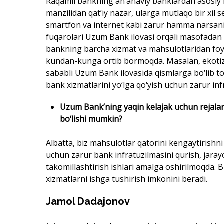
Raqamli bankning an’anaviy banklardan asosiy f
manzilidan qat’iy nazar, ularga mutlaqo bir xil
smartfon va internet kabi zarur hamma narsani 
fuqarolari Uzum Bank ilovasi orqali masofadan t
bankning barcha xizmat va mahsulotlaridan foy
kundan-kunga ortib bormoqda. Masalan, ekotizi
sababli Uzum Bank ilovasida qismlarga bo‘lib to‘
bank xizmatlarini yo‘lga qo‘yish uchun zarur inf
Uzum Bank’ning yaqin kelajak uchun rejalar
bo‘lishi mumkin?
Albatta, biz mahsulotlar qatorini kengaytirishn
uchun zarur bank infratuzilmasini qurish, jaray
takomillashtirish ishlari amalga oshirilmoqda. 
xizmatlarni ishga tushirish imkonini beradi.
Jamol Dadajonov