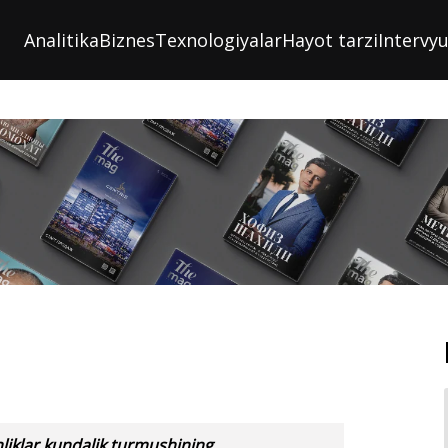
Analitika
Biznes
Texnologiyalar
Hayot tarzi
Intervy
nliklar kundalik turmushining