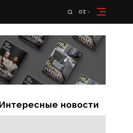
u
OʻZ
RU
OʻZ
Интересные новости