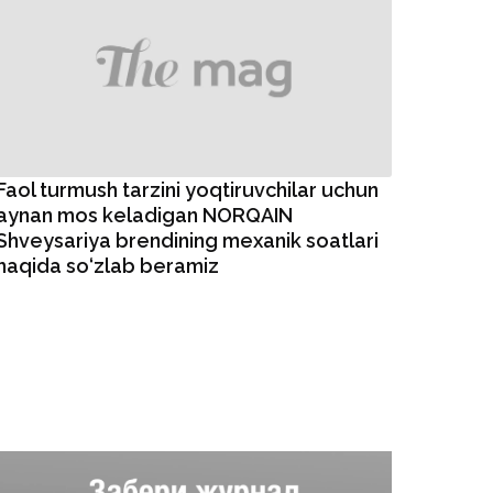
Faol turmush tarzini yoqtiruvchilar uchun
aynan mos keladigan NORQAIN
Shveysariya brendining mexanik soatlari
haqida so‘zlab beramiz