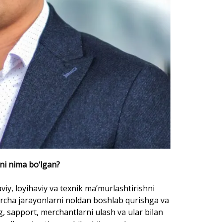
ni nima bo‘lgan?
aviy, loyihaviy va texnik ma’murlashtirishni
barcha jarayonlarni noldan boshlab qurishga va
ng, sapport, merchantlarni ulash va ular bilan