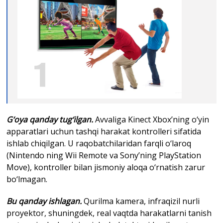
G‘oya qanday tug‘ilgan.
Avvaliga Kinect Xbox’ning o‘yin
apparatlari uchun tashqi harakat kontrolleri sifatida
ishlab chiqilgan. U raqobatchilaridan farqli o‘laroq
(Nintendo ning Wii Remote va Sony’ning PlayStation
Move), kontroller bilan jismoniy aloqa o‘rnatish zarur
bo‘lmagan.
Bu qanday ishlagan.
Qurilma kamera, infraqizil nurli
proyektor, shuningdek, real vaqtda harakatlarni tanish