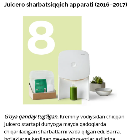
Juicero sharbatsiqqich apparati (2016–2017)
G‘oya qanday tug‘ilgan.
Kremniy vodiysidan chiqqan
Juicero startapi dunyoga mayda qadoqlarda
chiqariladigan sharbatlarni va’da qilgan edi. Barra,
bo‘laklarga kesilgan meva-sabzavotlar aslligiga