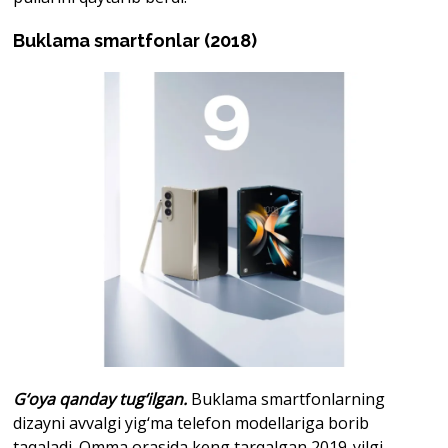
Buklama smartfonlar (2018)
G‘oya qanday tug‘ilgan.
Buklama smartfonlarning
dizayni avvalgi yig‘ma telefon modellariga borib
taqaladi. Omma orasida keng tarqalgan 2019-yilgi