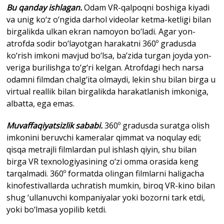
Bu qanday ishlagan.
Odam VR-qalpoqni boshiga kiyadi
va unig ko‘z o‘ngida darhol videolar ketma-ketligi bilan
birgalikda ulkan ekran namoyon bo‘ladi. Agar yon-
atrofda sodir bo‘layotgan harakatni 360º gradusda
ko‘rish imkoni mavjud bo‘lsa, ba’zida turgan joyda yon-
veriga burilishga to‘g‘ri kelgan. Atrofdagi hech narsa
odamni filmdan chalg‘ita olmaydi, lekin shu bilan birga u
virtual reallik bilan birgalikda harakatlanish imkoniga,
albatta, ega emas.
Muvaffaqiyatsizlik sababi.
360º gradusda suratga olish
imkonini beruvchi kameralar qimmat va noqulay edi;
qisqa metrajli filmlardan pul ishlash qiyin, shu bilan
birga VR texnologiyasining o‘zi omma orasida keng
tarqalmadi. 360º formatda olingan filmlarni haligacha
kinofestivallarda uchratish mumkin, biroq VR-kino bilan
shug ‘ullanuvchi kompaniyalar yoki bozorni tark etdi,
yoki bo‘lmasa yopilib ketdi.