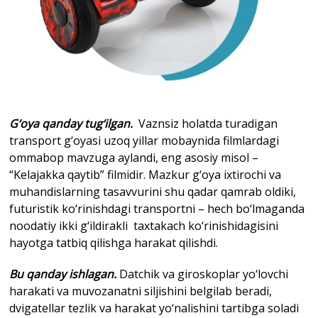
G‘oya qanday tug‘ilgan.
Vaznsiz holatda turadigan
transport g‘oyasi uzoq yillar mobaynida filmlardagi
ommabop mavzuga aylandi, eng asosiy misol –
“Kelajakka qaytib” filmidir. Mazkur g‘oya ixtirochi va
muhandislarning tasavvurini shu qadar qamrab oldiki,
futuristik ko‘rinishdagi transportni – hech bo‘lmaganda
noodatiy ikki g‘ildirakli taxtakach ko‘rinishidagisini
hayotga tatbiq qilishga harakat qilishdi.
Bu qanday ishlagan.
Datchik va giroskoplar yo‘lovchi
harakati va muvozanatni siljishini belgilab beradi,
dvigatellar tezlik va harakat yo‘nalishini tartibga soladi