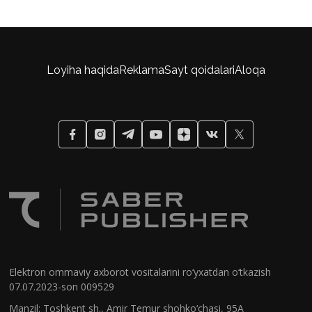
Loyiha haqida
Reklama
Sayt qoidalari
Aloqa
Elektron ommaviy axborot vositalarini ro‘yxatdan o‘tkazish
07.07.2023-son 009529
Manzil: Toshkent sh., Amir Temur shohko‘chasi, 95A