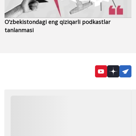
O‘zbekistondagi eng qiziqarli podkastlar
tanlanmasi
YouTube
Dzen
Te