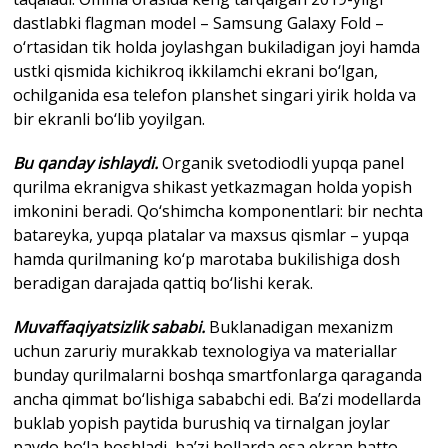
dastlabki flagman model – Samsung Galaxy Fold –
o‘rtasidan tik holda joylashgan bukiladigan joyi hamda
ustki qismida kichikroq ikkilamchi ekrani bo‘lgan,
ochilganida esa telefon planshet singari yirik holda va
bir ekranli bo‘lib yoyilgan.
Bu qanday ishlaydi.
Organik svetodiodli yupqa panel
qurilma ekranigva shikast yetkazmagan holda yopish
imkonini beradi. Qo‘shimcha komponentlari: bir nechta
batareyka, yupqa platalar va maxsus qismlar – yupqa
hamda qurilmaning ko‘p marotaba bukilishiga dosh
beradigan darajada qattiq bo‘lishi kerak.
Muvaffaqiyatsizlik sababi.
Buklanadigan mexanizm
uchun zaruriy murakkab texnologiya va materiallar
bunday qurilmalarni boshqa smartfonlarga qaraganda
ancha qimmat bo‘lishiga sababchi edi. Ba’zi modellarda
buklab yopish paytida burushiq va tirnalgan joylar
paydo bo‘la boshladi, ba’zi hollarda esa ekran hatto