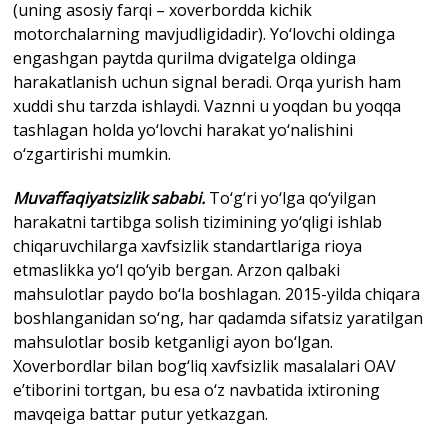
(uning asosiy farqi – xoverbordda kichik
motorchalarning mavjudligidadir). Yo‘lovchi oldinga
engashgan paytda qurilma dvigatelga oldinga
harakatlanish uchun signal beradi. Orqa yurish ham
xuddi shu tarzda ishlaydi. Vaznni u yoqdan bu yoqqa
tashlagan holda yo‘lovchi harakat yo‘nalishini
o‘zgartirishi mumkin.
Muvaffaqiyatsizlik sababi.
To‘g‘ri yo‘lga qo‘yilgan
harakatni tartibga solish tizimining yo‘qligi ishlab
chiqaruvchilarga xavfsizlik standartlariga rioya
etmaslikka yo‘l qo‘yib bergan. Arzon qalbaki
mahsulotlar paydo bo‘la boshlagan. 2015-yilda chiqara
boshlanganidan so‘ng, har qadamda sifatsiz yaratilgan
mahsulotlar bosib ketganligi ayon bo‘lgan.
Xoverbordlar bilan bog‘liq xavfsizlik masalalari OAV
e’tiborini tortgan, bu esa o‘z navbatida ixtironing
mavqeiga battar putur yetkazgan.