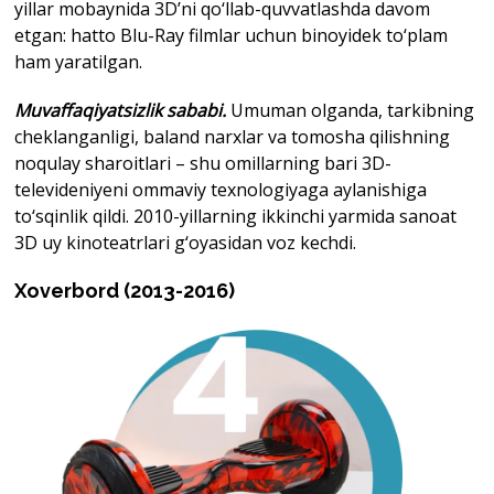
yillar mobaynida 3D’ni qo‘llab-quvvatlashda davom
etgan: hatto Blu-Ray filmlar uchun binoyidek to‘plam
ham yaratilgan.
Muvaffaqiyatsizlik sababi.
Umuman olganda, tarkibning
cheklanganligi, baland narxlar va tomosha qilishning
noqulay sharoitlari – shu omillarning bari 3D-
televideniyeni ommaviy texnologiyaga aylanishiga
to‘sqinlik qildi. 2010-yillarning ikkinchi yarmida sanoat
3D uy kinoteatrlari g‘oyasidan voz kechdi.
Xoverbord (2013-2016)