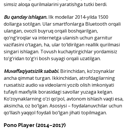
simsiz aloqa qurilmalarini yaratishga tutki berdi.
Bu qanday ishlagan.
Ilk modellar 2014-yilda 1500
dollarga sotilgan. Ular smartfonlarga Bluetooth orqali
ulangan, ovozli buyruq orqali boshqarilgan,
qo‘ng‘iroqlar va internetga ulanish uchun garnitur
vazifasini o‘tagan, ha, ular to‘ldirilgan reallik qurilmasi
singari ishlagan. Tovush kuchaytirgichlar yordamisiz
to‘g‘ridan to‘g‘ri bosh suyagi orqali uzatilgan.
Muvaffaqiyatsizlik sababi.
Birinchidan, ko‘zoynaklar
ancha qimmat turgan. Ikkinchidan, atrofdagilarning
ruxsatisiz audio va videolarni yozib olish imkoniyati
tufayli maxfiylik borasidagi savollar yuzaga kelgan.
Ko‘zoynaklarning o‘zi qo‘pol, avtonom ishlash vaqti esa,
aksincha, oz bo‘lgan. Asosiysi – foydalanuvchilar uchun
qo‘llash yaqqol foydali bo‘lgan jihati topilmagan.
Pono
Player
(2014–2017)