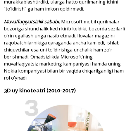
murakkablashtirdiki, ularga hatto qurilmaning ichini
“to‘ldirish” ga ham imkon qoldirmadi.
Muvaffaqiyatsizlik sababi.
Microsoft mobil qurilmalar
bozoriga shunchalik kech kirib keldiki, bozorda sezilarli
o‘rin egallash unga nasib etmadi. Ilovalar magazini
raqobatchilarnikiga qaraganda ancha kam edi, ishlab
chiquvchilar esa uni to‘ldirishga unchalik ham zo‘r
berishmadi. Omadsizlikda Microsoft’ning
muvaffaqiyatsiz marketing kampaniyasi hamda uning
Nokia kompaniyasi bilan bir vaqtda chiqarilganligi ham
rol o‘ynadi.
3D uy kinoteatri (2010-2017)