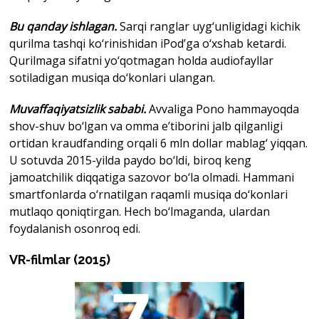
Bu qanday ishlagan.
Sarqi ranglar uyg‘unligidagi kichik
qurilma tashqi ko‘rinishidan iPod’ga o‘xshab ketardi.
Qurilmaga sifatni yo‘qotmagan holda audiofayllar
sotiladigan musiqa do‘konlari ulangan.
Muvaffaqiyatsizlik sababi.
Avvaliga Pono hammayoqda
shov-shuv bo‘lgan va omma e’tiborini jalb qilganligi
ortidan kraudfanding orqali 6 mln dollar mablag‘ yiqqan.
U sotuvda 2015-yilda paydo bo‘ldi, biroq keng
jamoatchilik diqqatiga sazovor bo‘la olmadi. Hammani
smartfonlarda o‘rnatilgan raqamli musiqa do‘konlari
mutlaqo qoniqtirgan. Hech bo‘lmaganda, ulardan
foydalanish osonroq edi.
VR-filmlar (2015)