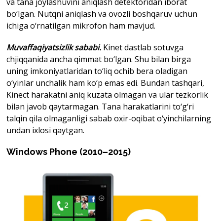
va tana joylashuvini aniqlash detektoridan iborat
bo‘lgan. Nutqni aniqlash va ovozli boshqaruv uchun
ichiga o‘rnatilgan mikrofon ham mavjud.
Muvaffaqiyatsizlik sababi.
Kinet dastlab sotuvga
chjiqqanida ancha qimmat bo‘lgan. Shu bilan birga
uning imkoniyatlaridan to‘liq ochib bera oladigan
o‘yinlar unchalik ham ko‘p emas edi. Bundan tashqari,
Kinect harakatni aniq kuzata olmagan va ular tezkorlik
bilan javob qaytarmagan. Tana harakatlarini to‘g‘ri
talqin qila olmaganligi sabab oxir-oqibat o‘yinchilarning
undan ixlosi qaytgan.
Windows
Phone
(2010–2015)