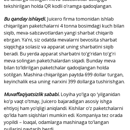
tekshirilgan holda QR kodli o‘ramga qadoqlangan.
Bu qanday ishlaydi.
Juicero firma tomonidan ishlab
chiqarilgan paketchalarni 4 tonna bosimdagi kuch bilan
siqib, meva-sabzavotlardan yangi sharbat chiqarib
ebrgan. Ya’ni, siz odatda mevalarni bevosita sharbat
siqqichga solasiz va apparat uning sharbatini siqib
beradi. Bu yerda apparat sharbatni to‘g‘ridan to‘g‘ri
meva solingan paketchalardan siqadi. Bunday meva
bilan to‘ldirilgan paketchalar qadoqlangan holda
sotilgan. Mashina chiqarilgan paytda 699 dollar turgan,
keyinchalik esa uning narxini 399 dollarga tushirishgan.
Muvaffaqiyatsizlik sababi.
Loyiha yo‘lga qo ‘yilganidan
ko‘p vaqt o‘tmay, Juicero bajaradigan asosiy ishga
ehtiyoj ham yo‘qligi aniqlandi. Kishilar o‘z paketchalarni
qo‘lda ham siqishlari mumkin edi. Kompaniya tez orada
yopildi – loaqal, odamlarga mashinaga to‘langan
pullarini qaytarib berdi.