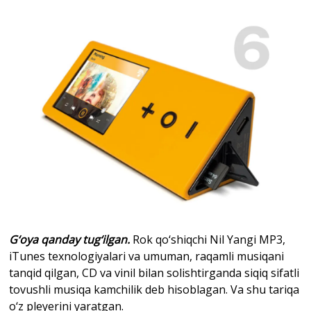
G‘oya qanday tug‘ilgan.
Rok qo‘shiqchi Nil Yangi MP3,
iTunes texnologiyalari va umuman, raqamli musiqani
tanqid qilgan, CD va vinil bilan solishtirganda siqiq sifatli
tovushli musiqa kamchilik deb hisoblagan. Va shu tariqa
o‘z pleyerini yaratgan.