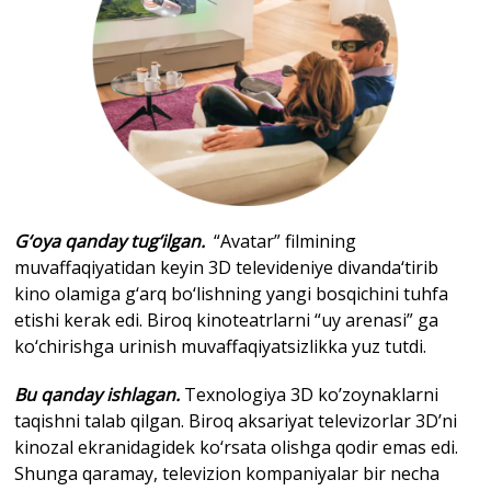
G‘oya qanday tug‘ilgan.
“Avatar” filmining
muvaffaqiyatidan keyin 3D televideniye divanda‘tirib
kino olamiga g‘arq bo‘lishning yangi bosqichini tuhfa
etishi kerak edi. Biroq kinoteatrlarni “uy arenasi” ga
ko‘chirishga urinish muvaffaqiyatsizlikka yuz tutdi.
Bu qanday ishlagan.
Texnologiya 3D ko’zoynaklarni
taqishni talab qilgan. Biroq aksariyat televizorlar 3D’ni
kinozal ekranidagidek ko‘rsata olishga qodir emas edi.
Shunga qaramay, televizion kompaniyalar bir necha