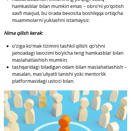
hamkasblar bilan mumkin emas – obro‘ni yo‘qotish
xavfi mavjud, bu orada bevosita boshliqqa ortiqcha
muammolarni yuklashni istamaysiz.
Nima qilish kerak
:
o‘ziga ko‘mak tizimini tashkil qilish: qo‘shni
jamoadagi lavozimi bo‘yicha teng hamkasblar bilan
maslahatlashish mumkin;
tashqaridagi biladigan odam bilan maslahatlashish –
masalan, mas’uliyatli tanishi yoki mentorlik
platformasidagi ustozi bilan.