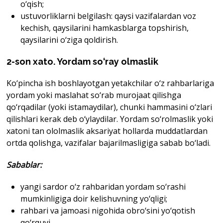
o‘qish;
ustuvorliklarni belgilash: qaysi vazifalardan voz
kechish, qaysilarini hamkasblarga topshirish,
qaysilarini o‘ziga qoldirish.
2-son xato. Yordam so‘ray olmaslik
Ko‘pincha ish boshlayotgan yetakchilar o‘z rahbarlariga
yordam yoki maslahat so‘rab murojaat qilishga
qo‘rqadilar (yoki istamaydilar), chunki hammasini o‘zlari
qilishlari kerak deb o‘ylaydilar. Yordam so‘rolmaslik yoki
xatoni tan ololmaslik aksariyat hollarda muddatlardan
ortda qolishga, vazifalar bajarilmasligiga sabab bo‘ladi.
Sabablar
:
yangi sardor o‘z rahbaridan yordam so‘rashi
mumkinligiga doir kelishuvning yo‘qligi;
rahbari va jamoasi nigohida obro‘sini yo‘qotish
qo‘rquvi.