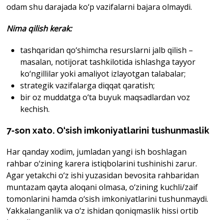
odam shu darajada ko‘p vazifalarni bajara olmaydi.
Nima qilish kerak
:
tashqaridan qo‘shimcha resurslarni jalb qilish –
masalan, notijorat tashkilotida ishlashga tayyor
ko‘ngillilar yoki amaliyot izlayotgan talabalar;
strategik vazifalarga diqqat qaratish;
bir oz muddatga o‘ta buyuk maqsadlardan voz
kechish.
7-son xato. O‘sish imkoniyatlarini tushunmaslik
Har qanday xodim, jumladan yangi ish boshlagan
rahbar o‘zining karera istiqbolarini tushinishi zarur.
Agar yetakchi o‘z ishi yuzasidan bevosita rahbaridan
muntazam qayta aloqani olmasa, o‘zining kuchli/zaif
tomonlarini hamda o‘sish imkoniyatlarini tushunmaydi.
Yakkalanganlik va o‘z ishidan qoniqmaslik hissi ortib