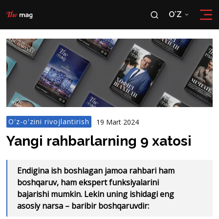
OʻZ
RU
OʻZ
O'z-o'zini rivojlantirish
19 Mart 2024
Yangi rahbarlarning 9 xatosi
Endigina ish boshlagan jamoa rahbari ham
boshqaruv, ham ekspert funksiyalarini
bajarishi mumkin. Lekin uning ishidagi eng
asosiy narsa – baribir boshqaruvdir: