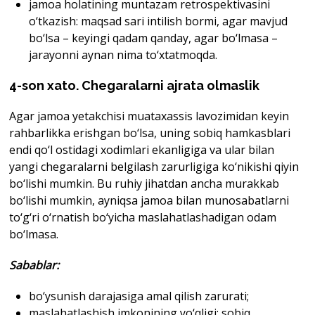
jamoa holatining muntazam retrospektivasini
o‘tkazish: maqsad sari intilish bormi, agar mavjud
bo‘lsa – keyingi qadam qanday, agar bo‘lmasa –
jarayonni aynan nima to‘xtatmoqda.
4-son xato. Chegaralarni ajrata olmaslik
Agar jamoa yetakchisi muataxassis lavozimidan keyin
rahbarlikka erishgan bo‘lsa, uning sobiq hamkasblari
endi qo‘l ostidagi xodimlari ekanligiga va ular bilan
yangi chegaralarni belgilash zarurligiga ko‘nikishi qiyin
bo‘lishi mumkin. Bu ruhiy jihatdan ancha murakkab
bo‘lishi mumkin, ayniqsa jamoa bilan munosabatlarni
to‘g‘ri o‘rnatish bo‘yicha maslahatlashadigan odam
bo‘lmasa.
Sabablar
:
bo‘ysunish darajasiga amal qilish zarurati;
maslahatlashish imkonining yo‘qligi: sobiq