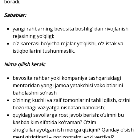
boradi.
Sabablar
:
yangi rahbarning bevosita boshlig‘idan rivojlanish
rejasining yo‘qligi;
o‘z karerasi bo‘yicha rejalar yo‘qlishi, o‘z istak va
istiqbollarini tushunmaslik.
Nima qilish kerak
:
bevosita rahbar yoki kompaniya tashqarisidagi
mentoridan yangi jamoa yetakchisi vakolatlarini
baholashni so‘rash;
o‘zining kuchli va zaif tomonlarini tahlil qilish, o‘zini
bozordagi vaziyatga nisbatan baholash;
quyidagi savollarga rost javob berish: o‘zimni bu
kasbda kim sifatida ko‘raman? O‘zim
shug‘ullanayotgan ish menga qiziqmi? Qanday o‘sish
meni qiziqtiradi – gorizontalmi yoki vertikal?