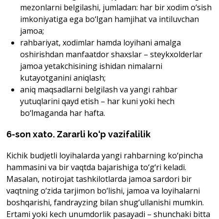
mezonlarni belgilashi, jumladan: har bir xodim o‘sish
imkoniyatiga ega bo‘lgan hamjihat va intiluvchan
jamoa;
rahbariyat, xodimlar hamda loyihani amalga
oshirishdan manfaatdor shaxslar – steykxolderlar
jamoa yetakchisining ishidan nimalarni
kutayotganini aniqlash;
aniq maqsadlarni belgilash va yangi rahbar
yutuqlarini qayd etish – har kuni yoki hech
bo‘lmaganda har hafta.
6-son xato. Zararli ko‘p vazifalilik
Kichik budjetli loyihalarda yangi rahbarning ko‘pincha
hammasini va bir vaqtda bajarishiga to‘g‘ri keladi.
Masalan, notirojat tashkilotlarda jamoa sardori bir
vaqtning o‘zida tarjimon bo‘lishi, jamoa va loyihalarni
boshqarishi, fandrayzing bilan shug‘ullanishi mumkin.
Ertami yoki kech unumdorlik pasayadi – shunchaki bitta