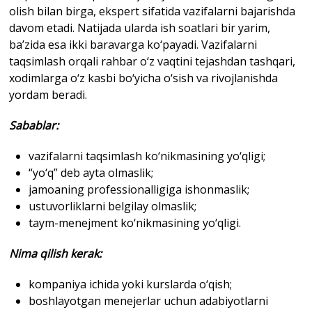
olish bilan birga, ekspert sifatida vazifalarni bajarishda
davom etadi. Natijada ularda ish soatlari bir yarim,
ba’zida esa ikki baravarga ko‘payadi. Vazifalarni
taqsimlash orqali rahbar o‘z vaqtini tejashdan tashqari,
xodimlarga o‘z kasbi bo‘yicha o‘sish va rivojlanishda
yordam beradi.
Sabablar
:
vazifalarni taqsimlash ko‘nikmasining yo‘qligi;
“yo‘q” deb ayta olmaslik;
jamoaning professionalligiga ishonmaslik;
ustuvorliklarni belgilay olmaslik;
taym-menejment ko‘nikmasining yo‘qligi.
Nima qilish kerak
:
kompaniya ichida yoki kurslarda o‘qish;
boshlayotgan menejerlar uchun adabiyotlarni