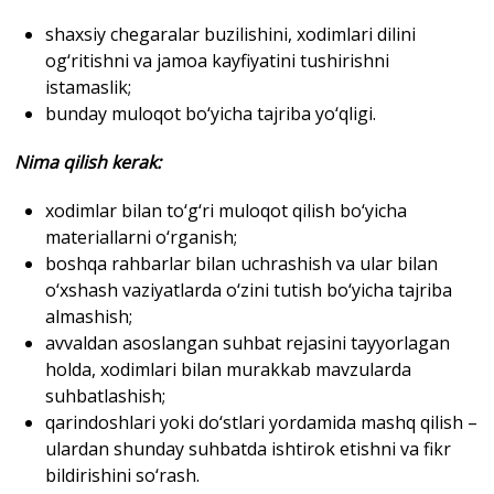
shaxsiy chegaralar buzilishini, xodimlari dilini
og‘ritishni va jamoa kayfiyatini tushirishni
istamaslik;
bunday muloqot bo‘yicha tajriba yo‘qligi.
Nima qilish kerak
:
xodimlar bilan to‘g‘ri muloqot qilish bo‘yicha
materiallarni o‘rganish;
boshqa rahbarlar bilan uchrashish va ular bilan
o‘xshash vaziyatlarda o‘zini tutish bo‘yicha tajriba
almashish;
avvaldan asoslangan suhbat rejasini tayyorlagan
holda, xodimlari bilan murakkab mavzularda
suhbatlashish;
qarindoshlari yoki do‘stlari yordamida mashq qilish –
ulardan shunday suhbatda ishtirok etishni va fikr
bildirishini so‘rash.