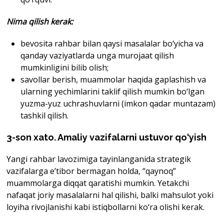
Nima qilish kerak
:
bevosita rahbar bilan qaysi masalalar bo‘yicha va
qanday vaziyatlarda unga murojaat qilish
mumkinligini bilib olish;
savollar berish, muammolar haqida gaplashish va
ularning yechimlarini taklif qilish mumkin bo‘lgan
yuzma-yuz uchrashuvlarni (imkon qadar muntazam)
tashkil qilish.
3-son xato. Amaliy vazifalarni ustuvor qo‘yish
Yangi rahbar lavozimiga tayinlanganida strategik
vazifalarga e’tibor bermagan holda, “qaynoq”
muammolarga diqqat qaratishi mumkin. Yetakchi
nafaqat joriy masalalarni hal qilishi, balki mahsulot yoki
loyiha rivojlanishi kabi istiqbollarni ko‘ra olishi kerak.