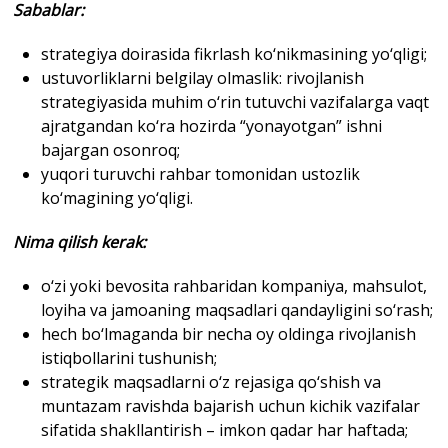
Sabablar
:
strategiya doirasida fikrlash ko‘nikmasining yo‘qligi;
ustuvorliklarni belgilay olmaslik: rivojlanish
strategiyasida muhim o‘rin tutuvchi vazifalarga vaqt
ajratgandan ko‘ra hozirda “yonayotgan” ishni
bajargan osonroq;
yuqori turuvchi rahbar tomonidan ustozlik
ko‘magining yo‘qligi.
Nima qilish kerak
:
o‘zi yoki bevosita rahbaridan kompaniya, mahsulot,
loyiha va jamoaning maqsadlari qandayligini so‘rash;
hech bo‘lmaganda bir necha oy oldinga rivojlanish
istiqbollarini tushunish;
strategik maqsadlarni o‘z rejasiga qo‘shish va
muntazam ravishda bajarish uchun kichik vazifalar
sifatida shakllantirish – imkon qadar har haftada;