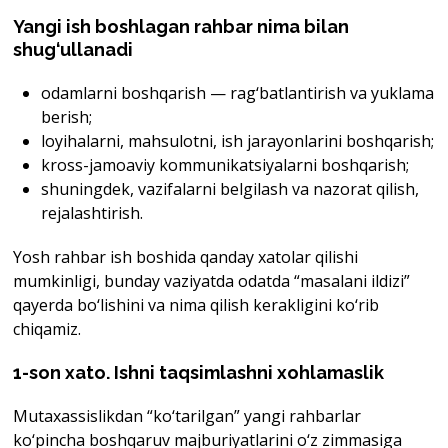
Yangi ish boshlagan rahbar nima bilan
shug‘ullanadi
odamlarni boshqarish — rag‘batlantirish va yuklama
berish;
loyihalarni, mahsulotni, ish jarayonlarini boshqarish;
kross-jamoaviy kommunikatsiyalarni boshqarish;
shuningdek, vazifalarni belgilash va nazorat qilish,
rejalashtirish.
Yosh rahbar ish boshida qanday xatolar qilishi
mumkinligi, bunday vaziyatda odatda “masalani ildizi”
qayerda bo‘lishini va nima qilish kerakligini ko‘rib
chiqamiz.
1-son xato. Ishni taqsimlashni xohlamaslik
Mutaxassislikdan “ko‘tarilgan” yangi rahbarlar
ko‘pincha boshqaruv majburiyatlarini o‘z zimmasiga