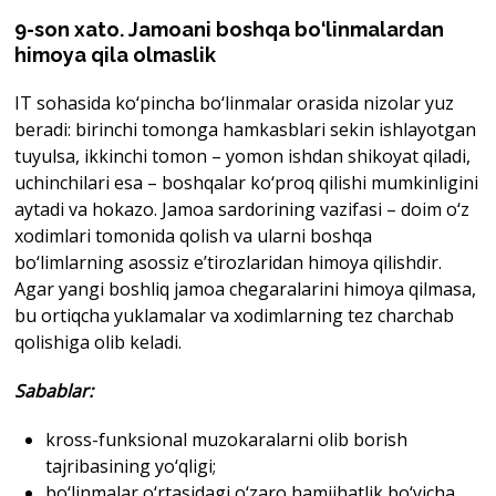
9-son xato. Jamoani boshqa bo‘linmalardan
himoya qila olmaslik
IT sohasida ko‘pincha bo‘linmalar orasida nizolar yuz
beradi: birinchi tomonga hamkasblari sekin ishlayotgan
tuyulsa, ikkinchi tomon – yomon ishdan shikoyat qiladi,
uchinchilari esa – boshqalar ko‘proq qilishi mumkinligini
aytadi va hokazo. Jamoa sardorining vazifasi – doim o‘z
xodimlari tomonida qolish va ularni boshqa
bo‘limlarning asossiz e’tirozlaridan himoya qilishdir.
Agar yangi boshliq jamoa chegaralarini himoya qilmasa,
bu ortiqcha yuklamalar va xodimlarning tez charchab
qolishiga olib keladi.
Sabablar
:
kross-funksional muzokaralarni olib borish
tajribasining yo‘qligi;
bo‘linmalar o‘rtasidagi o‘zaro hamjihatlik bo‘yicha