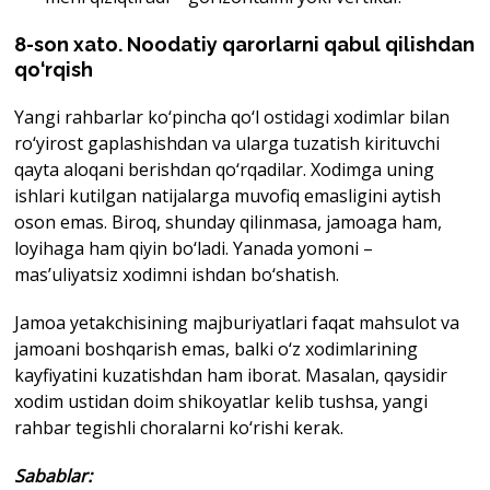
8-son xato. Noodatiy qarorlarni qabul qilishdan
qo‘rqish
Yangi rahbarlar ko‘pincha qo‘l ostidagi xodimlar bilan
ro‘yirost gaplashishdan va ularga tuzatish kirituvchi
qayta aloqani berishdan qo‘rqadilar. Xodimga uning
ishlari kutilgan natijalarga muvofiq emasligini aytish
oson emas. Biroq, shunday qilinmasa, jamoaga ham,
loyihaga ham qiyin bo‘ladi. Yanada yomoni –
mas’uliyatsiz xodimni ishdan bo‘shatish.
Jamoa yetakchisining majburiyatlari faqat mahsulot va
jamoani boshqarish emas, balki o‘z xodimlarining
kayfiyatini kuzatishdan ham iborat. Masalan, qaysidir
xodim ustidan doim shikoyatlar kelib tushsa, yangi
rahbar tegishli choralarni ko‘rishi kerak.
Sabablar
: