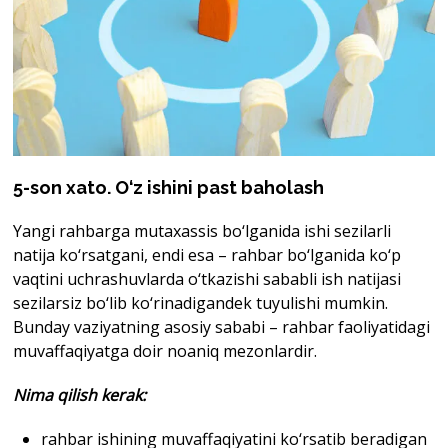
5-son xato. O‘z ishini past baholash
Yangi rahbarga mutaxassis bo‘lganida ishi sezilarli
natija ko‘rsatgani, endi esa – rahbar bo‘lganida ko‘p
vaqtini uchrashuvlarda o‘tkazishi sababli ish natijasi
sezilarsiz bo‘lib ko‘rinadigandek tuyulishi mumkin.
Bunday vaziyatning asosiy sababi – rahbar faoliyatidagi
muvaffaqiyatga doir noaniq mezonlardir.
Nima qilish kerak
:
rahbar ishining muvaffaqiyatini ko‘rsatib beradigan