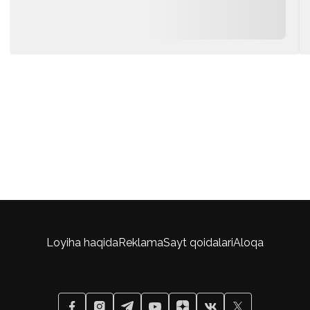
Loyiha haqida
Reklama
Sayt qoidalari
Aloqa