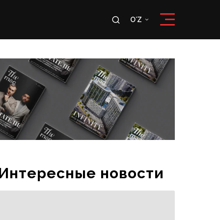
u
OʻZ
RU
OʻZ
Интересные новости