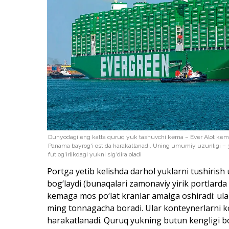
Dunyodagi eng katta quruq yuk tashuvchi kema – Ever Alot kemas
Panama bayrog‘i ostida harakatlanadi. Uning umumiy uzunligi – 3
fut og‘irlikdagi yukni sig‘dira oladi
Portga yetib kelishda darhol yuklarni tushiris
bog‘laydi (bunaqalari zamonaviy yirik portlarda 
kemaga mos po‘lat kranlar amalga oshiradi: ular
ming tonnagacha boradi. Ular konteynerlarni ko
harakatlanadi. Quruq yukning butun kengligi bo‘