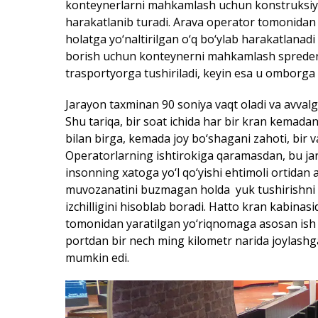
konteynerlarni mahkamlash uchun konstruksiya
harakatlanib turadi. Arava operator tomonidan b
holatga yo‘naltirilgan o‘q bo‘ylab harakatlanadi
borish uchun konteynerni mahkamlash sprederin
trasportyorga tushiriladi, keyin esa u omborga o
Jarayon taxminan 90 soniya vaqt oladi va avvalgi
Shu tariqa, bir soat ichida har bir kran kemada
bilan birga, kemada joy bo‘shagani zahoti, bir v
Operatorlarning ishtirokiga qaramasdan, bu jara
insonning xatoga yo‘l qo‘yishi ehtimoli ortida
muvozanatini buzmagan holda yuk tushirishni 
izchilligini hisoblab boradi. Hatto kran kabina
tomonidan yaratilgan yo‘riqnomaga asosan ish ol
portdan bir nech ming kilometr narida joylash
mumkin edi.