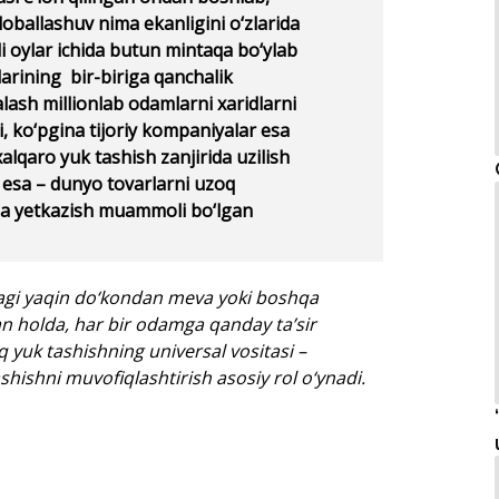
globallashuv nima ekanligini o‘zlarida
li oylar ichida butun mintaqa bo‘ylab
arining bir-biriga qanchalik
alash millionlab odamlarni xaridlarni
, ko‘pgina tijoriy kompaniyalar esa
alqaro yuk tashish zanjirida uzilish
a esa – dunyo tovarlarni uzoq
aga yetkazish muammoli bo‘lgan
agi yaqin do‘kondan meva yoki boshqa
an holda, har bir odamga qanday ta’sir
q yuk tashishning universal vositasi –
shishni muvofiqlashtirish asosiy rol o‘ynadi.