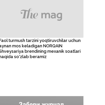
Faol turmush tarzini yoqtiruvchilar uchun
aynan mos keladigan NORQAIN
Shveysariya brendining mexanik soatlari
haqida so‘zlab beramiz