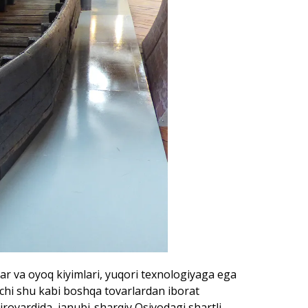
lar va oyoq kiyimlari, yuqori texnologiyaga ega
chi shu kabi boshqa tovarlardan iborat
irovardida, janubi-sharqiy Osiyodagi shartli