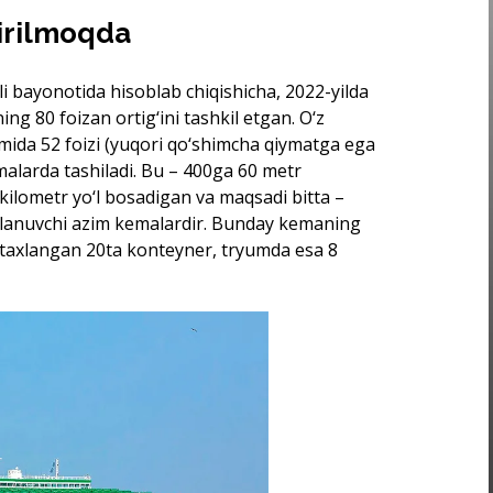
irilmoqda
li bayonotida hisoblab chiqishicha, 2022-yilda
g 80 foizan ortig‘ini tashkil etgan. O‘z
mida 52 foizi (yuqori qo‘shimcha qiymatga ega
alarda tashiladi. Bu – 400ga 60 metr
ilometr yo‘l bosadigan va maqsadi bitta –
oblanuvchi azim kemalardir. Bunday kemaning
 taxlangan 20ta konteyner, tryumda esa 8