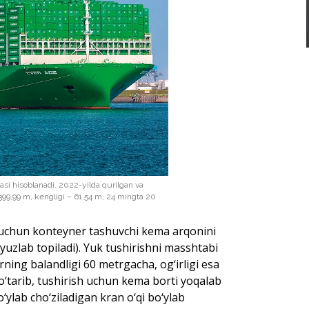
i hisoblanadi. 2022-yilda qurilgan va
99,99 m, kengligi – 61,54 m, 24 mingta 20
h uchun konteyner tashuvchi kema arqonini
yuzlab topiladi). Yuk tushirishni masshtabi
ning balandligi 60 metrgacha, og‘irligi esa
‘tarib, tushirish uchun kema borti yoqalab
ylab cho‘ziladigan kran o‘qi bo‘ylab