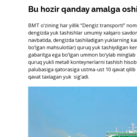
Bu hozir qanday amalga osh
BMT o‘zining har yillik “Dengiz transporti” nom
dengizda yuk tashishlar umumiy xalqaro savdonin
navbatida, dengizda tashiladigan yuklarning ka
bo‘lgan mahsulotlar) quruq yuk tashiydigan kem
gabaritga ega bo‘lgan ummon bo‘ylab minglab k
quruq yukli metall konteynerlarni tashish his
palubasiga qatorasiga ustma-ust 10 qavat qilib
qavat taxlagan yuk sig‘adi.