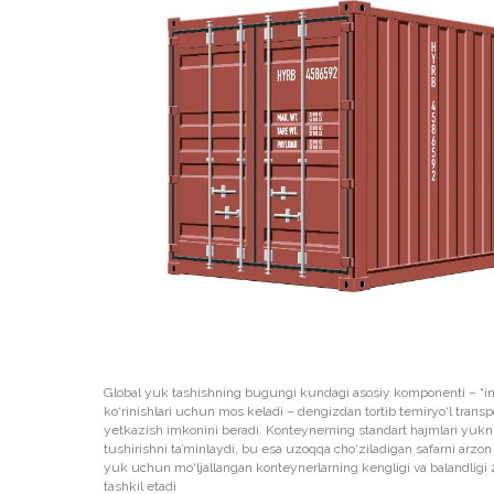
Global yuk tashishning bugungi kundagi asosiy komponenti – “int
ko‘rinishlari uchun mos keladi – dengizdan tortib temiryo‘l trans
yetkazish imkonini beradi. Konteynerning standart hajmlari yukni te
tushirishni ta’minlaydi, bu esa uzoqqa cho‘ziladigan safarni arzon
yuk uchun mo‘ljallangan konteynerlarning kengligi va balandligi 2
tashkil etadi