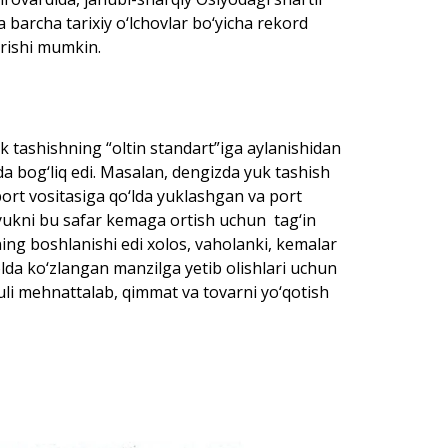
a barcha tarixiy o‘lchovlar bo‘yicha rekord
erishi mumkin.
k tashishning “oltin standart”iga aylanishidan
da bog‘liq edi. Masalan, dengizda yuk tashish
port vositasiga qo‘lda yuklashgan va port
ukni bu safar kemaga ortish uchun tag‘in
ing boshlanishi edi xolos, vaholanki, kemalar
lda ko‘zlangan manzilga yetib olishlari uchun
uli mehnattalab, qimmat va tovarni yo‘qotish