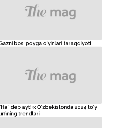
Gazni bos: poyga o‘yinlari taraqqiyoti
“Ha” deb ayt!»: O‘zbekistonda 2024 to‘y
urfining trendlari