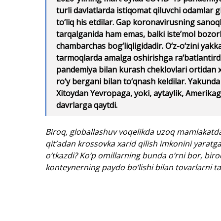
turli davlatlarda istiqomat qiluvchi odamlar 
to‘liq his etdilar. Gap koronavirusning sanoq
tarqalganida ham emas, balki iste’mol bozorl
chambarchas bog‘liqligidadir. O‘z-o‘zini yakk
tarmoqlarda amalga oshirishga ra‘batlantirdi
pandemiya bilan kurash cheklovlari ortidan x
ro‘y bergani bilan to‘qnash keldilar. Yakund
Xitoydan Yevropaga, yoki, aytaylik, Amerik
davrlarga qaytdi.
Biroq, globallashuv voqelikda uzoq mamlakatd
qit’adan krossovka xarid qilish imkonini yaratg
o‘tkazdi? Ko‘p omillarning bunda o‘rni bor, biro
konteynerning paydo bo‘lishi bilan tovarlarni ta