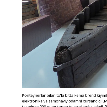
Konteynerlar bilan to‘la bitta kema brend kiyim
elektronika va zamonaviy odamni xursand qiluv
taxminan 200 ming tonna tovarni tashiy oladi. P