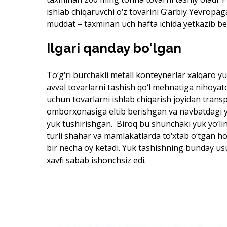
ishlab chiqaruvchi o‘z tovarini G‘arbiy Yevropag
muddat – taxminan uch hafta ichida yetkazib b
Ilgari qanday bo‘lgan
To‘g‘ri burchakli metall konteynerlar xalqaro yu
avval tovarlarni tashish qo‘l mehnatiga nihoyat
uchun tovarlarni ishlab chiqarish joyidan trans
omborxonasiga eltib berishgan va navbatdagi y
yuk tushirishgan. Biroq bu shunchaki yuk yo‘lin
turli shahar va mamlakatlarda to‘xtab o‘tgan ho
bir necha oy ketadi. Yuk tashishning bunday us
xavfi sabab ishonchsiz edi.