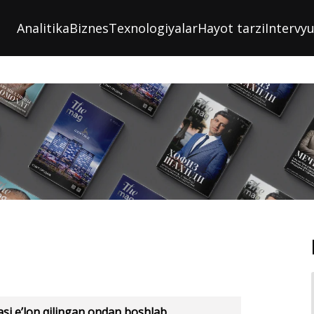
Analitika
Biznes
Texnologiyalar
Hayot tarzi
Intervy
si e’lon qilingan ondan boshlab,