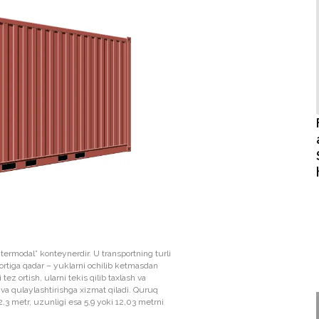
ermodal” konteynerdir. U transportning turli
portiga qadar – yuklarni ochilib ketmasdan
z ortish, ularni tekis qilib taxlash va
 va qulaylashtirishga xizmat qiladi. Quruq
,3 metr, uzunligi esa 5,9 yoki 12,03 metrni