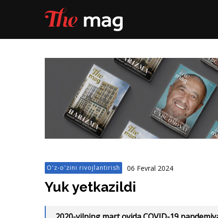
06 Fevral 2024
O'z-o'zini rivojlantirish
Yuk yetkazildi
2020-yilning mart oyida COVID-19 pandemiya