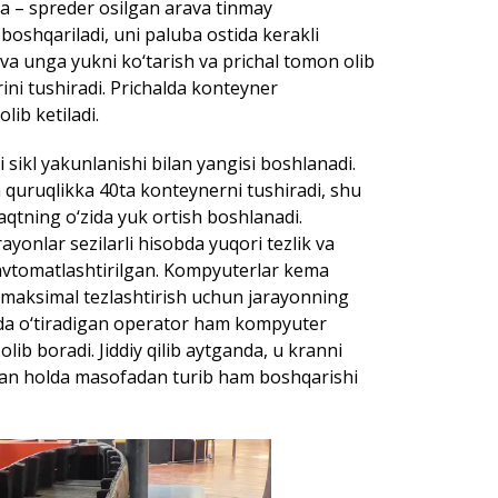
 – spreder osilgan arava tinmay
oshqariladi, uni paluba ostida kerakli
 va unga yukni ko‘tarish va prichal tomon olib
i tushiradi. Prichalda konteyner
lib ketiladi.
 sikl yakunlanishi bilan yangisi boshlanadi.
n quruqlikka 40ta konteynerni tushiradi, shu
aqtning o‘zida yuk ortish boshlanadi.
yonlar sezilarli hisobda yuqori tezlik va
n avtomatlashtirilgan. Kompyuterlar kema
maksimal tezlashtirish uchun jarayonning
sida o‘tiradigan operator ham kompyuter
ib boradi. Jiddiy qilib aytganda, u kranni
gan holda masofadan turib ham boshqarishi