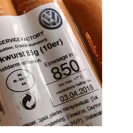
бы такое не зашло. Фарш производят только
й жир. По принятому в компании
жно быть больше 20%, в то время как в
ель нередко превышает 50%.
тандартные, размером 13 см, и большие —
 которые совместными усилиями производят