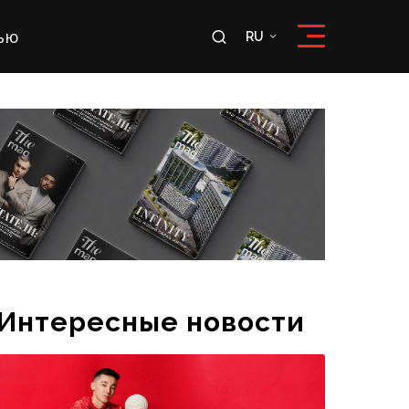
ью
RU
RU
OʻZ
Интересные новости
Эксклюзивное интервью футболиста