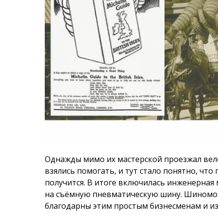
Однажды мимо их мастерской проезжал вел
взялись помогать, и тут стало понятно, что
получится. В итоге включилась инженерная 
на съёмную пневматическую шину. Шиномо
благодарны этим простым бизнесменам и и
Но, несмотря на нововведение, продажи рез
что нужно самим создавать рынок, которог
простая: чем больше машин продаётся, те
резины. Чем больше нужно резины, тем боль
Мишлены стали активно рекламировать пое
они собственноручно прикрутили вдоль дор
автомобилистов. А вот следующим шагом ст