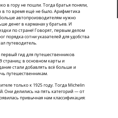
а первый гид для путешественников
9 страниц: в основном карты и
дание стали добавлять всё больше и
чь путешественникам.
теле только к 1925 году. Тогда Michelin
й. Они делились на пять категорий — от
появилась привычная нам классификация:
ельного путешествия.
ачественными. Но не такими крутыми, как
нт знаменитую звезду.