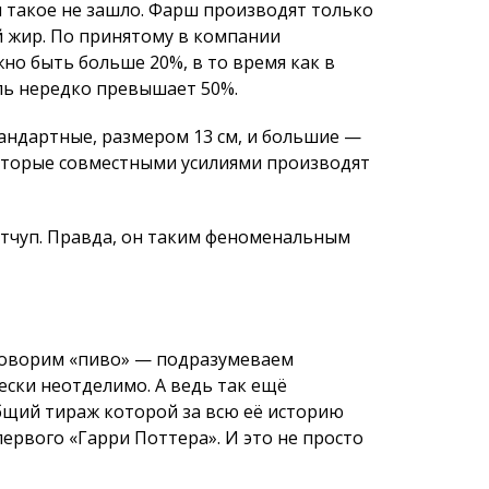
кетчуп. Правда, он таким феноменальным
говорим «пиво» — подразумеваем
чески неотделимо. А ведь так ещё
общий тираж которой за всю её историю
первого «Гарри Поттера». И это не просто
с мэрией Дублина договор об аренде земли
рочное планирование!). И основал на ней
рды? Есть две основные версии.