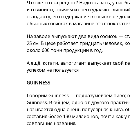
около 600 тонн продукции в год.
А ещё, кстати, автогигант выпускает свой 
успехом не пользуется.
GUINNESS
Говорим Guinness — подразумеваем пиво; 
Guinness. В общем, одно от другого практи
называется одна очень популярная книга, 
составил более 130 миллионов, почти как у 
совпавшие названия.
В 1759 году некий Артур Гиннесс подписал 
на… девять тысяч лет (вот что такое долгос
пивоварню. Но при чём здесь мировые реко