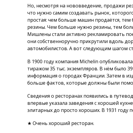
В 1900 году компания Michelin опубликовал
тиражом 35 тыс. экземпляров. В нём было 39
информация о городах Франции. Затем в из
больше фактов, которые должны были помо
Сведения о ресторанах появились в путеводи
впервые указала заведения с хорошей кухне
элитарных до просто хороших. В 1931 году 
★ Очень хороший ресторан.
★★ Исключительная кухня, стоит посетить.
★★★ Исключительная кухня, достойная отд
Шины братьев Мишлен и сейчас считаются к
рестораны, урвавшие себе в какой-то моме