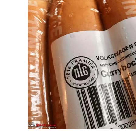
Что же это за рецепт? Надо сказать, у нас 
из свинины, причём из него удаляют лишни
стандарту, его содержание в сосиске не дол
обычных сосисках в магазине этот показат
На заводе выпускают два вида сосисок — с
25 см. В цехе работает тридцать человек,