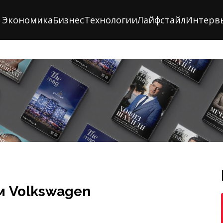
Экономика
Бизнес
Технологии
Лайфстайл
Интерв
м Volkswagen
изводит сосиски