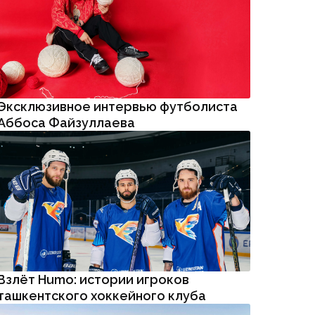
Аббоса Файзуллаева
Взлёт Humo: истории игроков
ташкентского хоккейного клуба