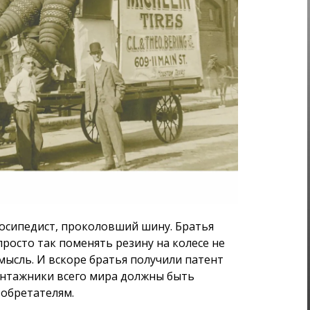
осипедист, проколовший шину. Братья
 просто так поменять резину на колесе не
мысль. И вскоре братья получили патент
нтажники всего мира должны быть
зобретателям.
ко в гору не пошли. Тогда братья поняли,
о в то время ещё не было. Арифметика
м больше автопроизводителям нужно
ше денег в карманах у братьев. И
здки по стране! Говорят, первым делом
ог порядка сотни указателей для удобства
ал путеводитель.