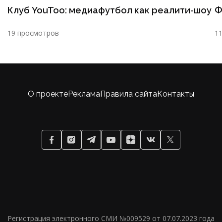
Клуб YouToo: медиафутбол как реалити-шоу
Ф
19 просмотров
1
О проекте
Реклама
Правила сайта
Контакты
Регистрация электронного СМИ №009529 от 07.07.2023 года