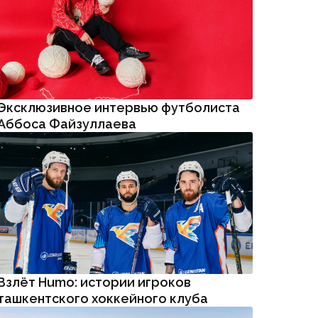
Аббоса Файзуллаева
Взлёт Humo: истории игроков
ташкентского хоккейного клуба