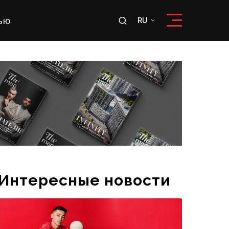
ью
RU
RU
OʻZ
Интересные новости
Эксклюзивное интервью футболиста