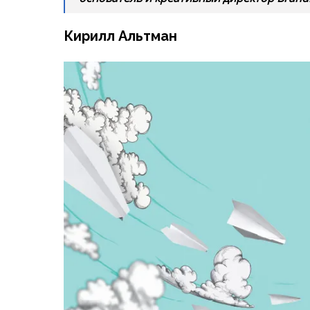
С детства мечтал быть летчиком. Мечтал п
авиатор с почти 50-летним стажем работы. 
Ургенч.