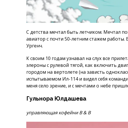
К своим 10 годам узнавал на слух все приле
элероны с рулевой тягой, как включить двиг
городом на вертолете (на зависть однокласс
испытываемом Ил-114 и видел себя командир
меня село зрение, и с мечтами о небе приш
Гульнора Юлдашева
управляющая кофейни B & B