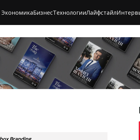
Экономика
Бизнес
Технологии
Лайфстайл
Интерв
box Branding