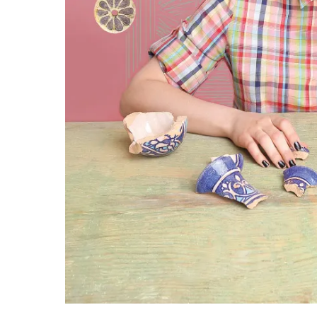
В детстве я мечтала стать археологом. Пом
нравилось проявлять свои аналитические, 
привлекала идея строить единую картину, 
данных, которые дают раскопки и лаборатор
профессия всегда ассоциировалась с роман
Backstage со съемок Гуль