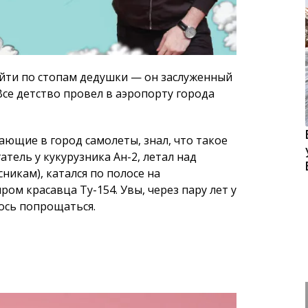
тающие в город самолеты, знал, что такое
атель у кукурузника Ан-2, летал над
никам), катался по полосе на
ом красавца Ту-154. Увы, через пару лет у
лось попрощаться.