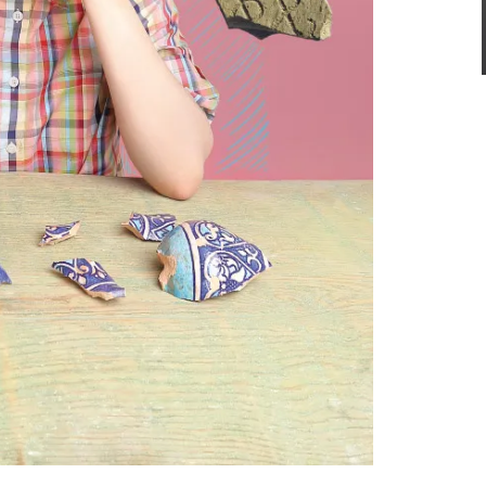
имо интереса к событиям прошлого, мне
дедуктивные способности. Меня
сопоставляя множество разрозненных
ные исследования. Для меня эта
тическими путешествиями.
норы Юлдашевой