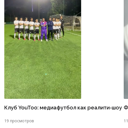
Клуб YouToo: медиафутбол как реалити-шоу
Ф
19 просмотров
1