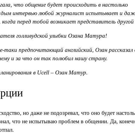
агала, что общение будет происходить в настолько
аждым интервью любой журналист испытывает и да
 когда перед тобой возникает представитель другой
теля голливудской улыбки Озана Матура!
се-таки предпочитающий английский, Озан рассказал 
чему и за что он так полюбил нашу страну.
анирования в Ucell – Озан Матур.
урции
сходство, но даже не подозревал, что оно будет настол
знал, что не испытываю проблем в общении. Да, конеч
отпал.