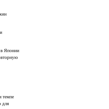
ужин
 и
 в Японии
повторную
м темпе
о для