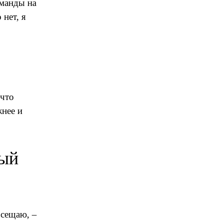
оманды на
 нет, я
 что
жнее и
дый
осещаю, –