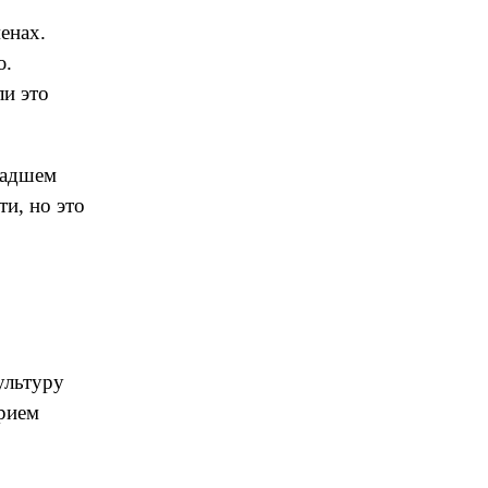
енах.
ю.
ли это
ладшем
и, но это
ультуру
прием