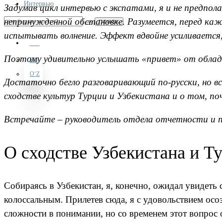
Интервью
Задумав цикл интервью с экспатами, я и не предпол
непринужденной обстановке. Разумеется, перед к
ПОИСК
испытывать волнение. Эффект вдвойне усиливается,
RU
Поэтому удивительно услышать «привет» от облада
RU
OʻZ
Достаточно бегло разговаривающий по-русски, но в
сходстве культур Турции и Узбекистана и о том, по
Встречайте – руководитель отдела отчетности и пл
О сходстве Узбекистана и Т
Собираясь в Узбекистан, я, конечно, ожидал увидеть 
колоссальным. Прилетев сюда, я с удовольствием осо
сложности в понимании, но со временем этот вопрос 