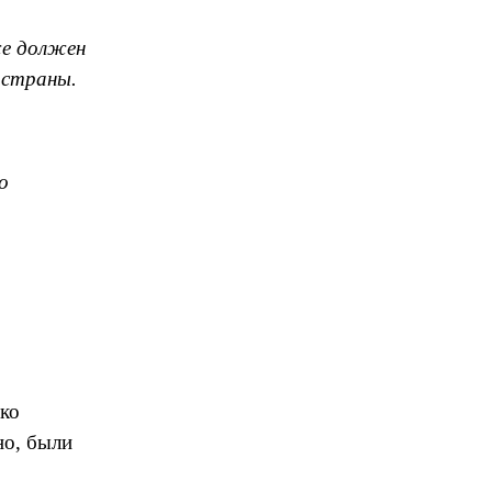
же должен
 страны.
о
ько
но, были