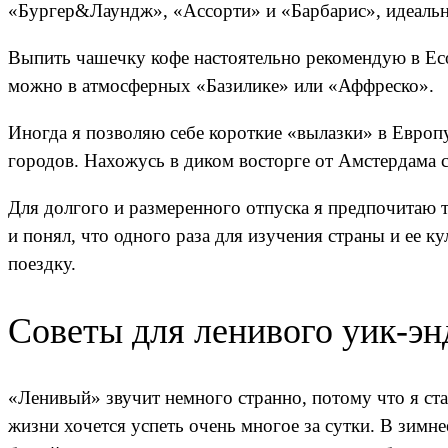
«Бур­гер&Лаундж», «Ас­сорти» и «Барбарис», идеаль
Выпить чашечку кофе настоятельно реко­мендую в Ec
можно в атмосферных «Базилике» или «Аф­фреско».
Иногда я позволяю себе короткие «вылазки» в Европ
городов. Нахожусь в диком восторге от Амстердама с 
Для долгого и разме­ренного отпуска я пред­почита
и понял, что од­ного раза для изучения страны и ее 
поездку.
Советы для ленивого уик-эн
«Ленивый» звучит немного странно, потому что я с
жизни хочется успеть очень многое за сутки. В зимн