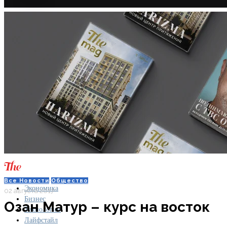
Все Новости
·
Общество
Экономика
02 августа 2017
Бизнес
Озан Матур – курс на восток
Технологии
Лайфстайл