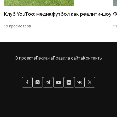
Клуб YouToo: медиафутбол как реалити-шоу
Ф
19 просмотров
1
О проекте
Реклама
Правила сайта
Контакты