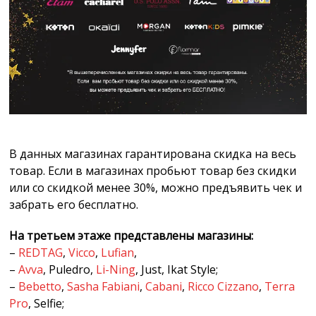
В данных магазинах гарантирована скидка на весь
товар. Если в магазинах пробьют товар без скидки
или со скидкой менее 30%, можно предъявить чек и
забрать его бесплатно.
На третьем этаже представлены магазины:
–
REDTAG
,
Vicco
,
Lufian
,
–
Avva
, Puledro,
Li-Ning
, Just, Ikat Style;
–
Bebetto
,
Sasha Fabiani
,
Cabani
,
Ricco Cizzano
,
Terra
Pro
, Selfie;