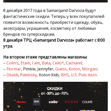
8 декабря 2017 года в Samarqand Darvoza будут
фантастические скидки. Теперь у всех покупателей
появится возможность приобрести одежду, обувь,
аксессуары, украшения, косметику от любимых
брендов по суперскидкам.
8 декабря ТРЦ «Samarqand Darvoza» работает с 8:00
утра.
На втором этаже представлены магазины:
–
Colin’s
,
Etam
,
I am
,
Bata
,
Celio*
,
Cacharel
;
–
Flormar
, Pimkie, Jennyfer,
Guess
,
Koton
,
Morgan
;
–
Okaidi
,
Pablosky
, Koton Kids,
BHS
,
U.S. Polo Assn.