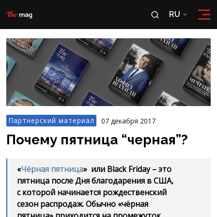
RU
RU
OʻZ
Партнерский материал
07 декабря 2017
Почему пятница “черная”?
«
Чёрная пятница
» или Black Friday – это
пятница после Дня благодарения в США,
с которой начинается рождественский
сезон распродаж. Обычно «чёрная
пятница» приходится на промежуток