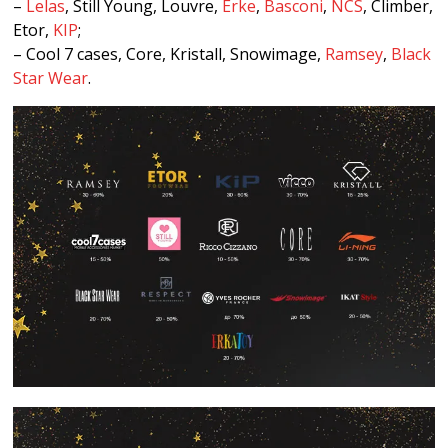
–
Lelas
, Still Young, Louvre,
Erke
,
Basconi
,
NCS
, Climber,
Etor,
KIP
;
– Cool 7 cases, Core, Kristall, Snowimage,
Ramsey
,
Black
Star Wear
.