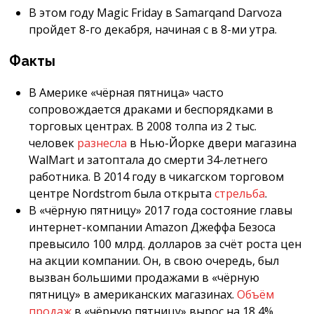
В этом году Magic Friday в Samarqand Darvoza
пройдет 8-го декабря, начиная с в 8-ми утра.
Факты
В Америке «чёрная пятница» часто
сопровождается драками и беспорядками в
торговых центрах. В 2008 толпа из 2 тыс.
человек
разнесла
в Нью-Йорке двери магазина
WalMart и затоптала до смерти 34-летнего
работника. В 2014 году в чикагском торговом
центре Nordstrom была открыта
стрельба
.
В «чёрную пятницу» 2017 года состояние главы
интернет-компании Amazon Джеффа Безоса
превысило 100 млрд. долларов за счёт роста цен
на акции компании. Он, в свою очередь, был
вызван большими продажами в «чёрную
пятницу» в американских магазинах.
Объём
продаж
в «чёрную пятницу» вырос на 18,4%.