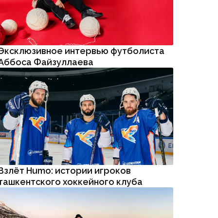
Эксклюзивное интервью футболиста
Аббоса Файзуллаева
Взлёт Humo: истории игроков
ташкентского хоккейного клуба