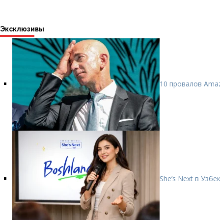
Эксклюзивы
10 провалов Amaz
She’s Next в Узб