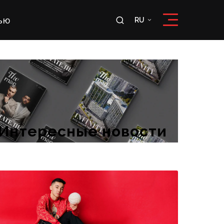
ью
RU
RU
OʻZ
Интересные новости