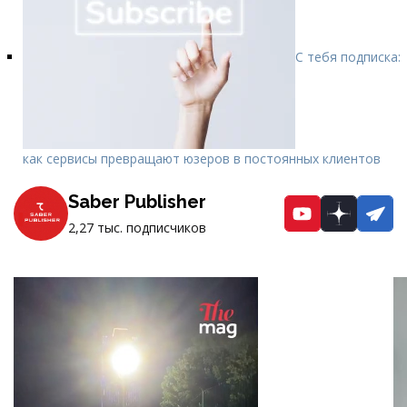
С тебя подписка:
как сервисы превращают юзеров в постоянных клиентов
Saber Publisher
YouTube
Dzen
Te
2,27 тыс. подписчиков