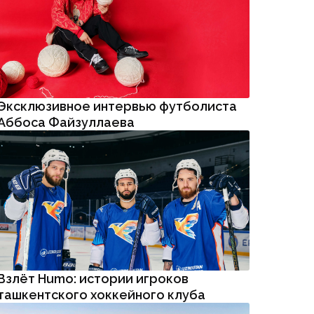
Аббоса Файзуллаева
Взлёт Humo: истории игроков
ташкентского хоккейного клуба