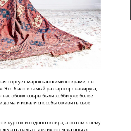
рая торгует марокканскими коврами, он
». Это было в самый разгар коронавируса,
я нас обоих ковры были хобби уже более
ли дома и искали способы оживить своё
ов курток из одного ковра, а потом к нему
сделать пальто для их «отдела новых
иканский онлайн-магазин Mr. Porter и
 Микаэль уделяет поиску необычных
 это мой любимый способ «охоты»: приехать
торговца коврами и попытаться уговорить
реть на вещи, которые он обычно и не