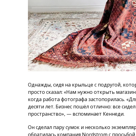
Однажды, сидя на крыльце с подругой, кото
просто сказал: «Нам нужно открыть магазин
когда работа фотографа застопорилась. «Дл
десяти лет. Бизнес пошёл отлично: все сиде
пространство», — вспоминает Кеннеди.
Он сделал пару сумок и несколько экземпляр
обратилась компания Nordstrom с просьбой 
концепций». На следующий год пришёл амер
попросил то же самое. И пошло-поехало.
Бо́льшую часть своего свободного времени
ковров. «Я постоянно в разъездах с женой,
в незнакомый город, найти единственного 
его провести нас в подсобку, чтобы посмот