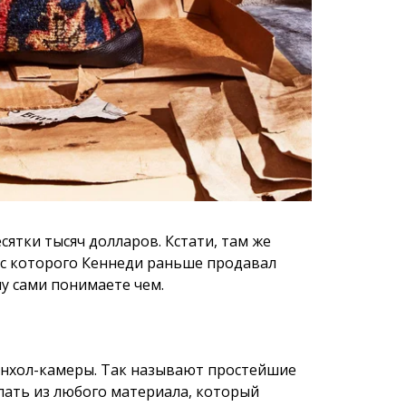
сятки тысяч долларов. Кстати, там же
 с которого Кеннеди раньше продавал
у сами понимаете чем.
инхол-камеры. Так называют простейшие
лать из любого материала, который
афия, — говорит Сергей. — Пинхол-камеру
ецкого орешка, банки, пакета из-под
большое отверстие, а на
ельный материал — фотопластинки или
 законов всё то, что находится перед