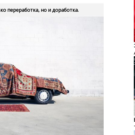
к, то новая жизнь, возможно, получится
ники, фотографы и просто находчивые
едметов что-то необычное.
РОВ