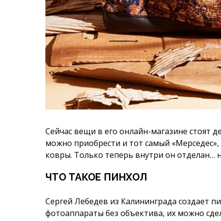
Сейчас вещи в его онлайн-магазине стоят де
можно приобрести и тот самый «Мерседес»,
ковры. Только теперь внутри он отделан… н
ЧТО ТАКОЕ ПИНХОЛ
Сергей Лебедев из Калининграда создает п
фотоаппараты без объектива, их можно сде
только есть под рукой.
«По сути, это то, с чего начиналась фотогр
можно сделать из любой ёмкости, скажем гр
молока. На одной из её стенок находится не
противоположной крепится светочувствит
фотобумага. Из-за определённых оптических