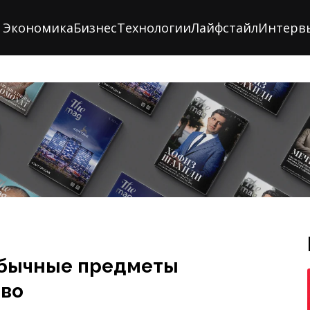
Экономика
Бизнес
Технологии
Лайфстайл
Интерв
обычные предметы
тво
ко переработка, но и доработка.