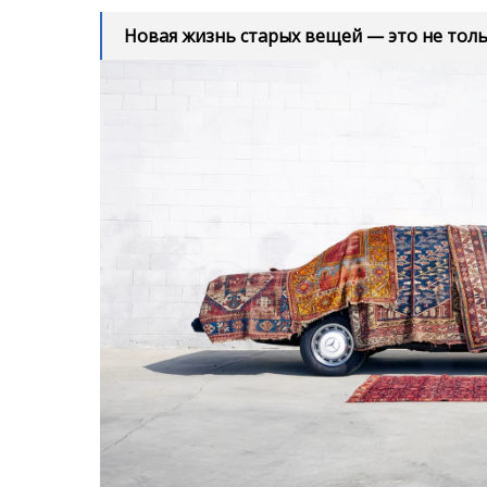
А если этим занимается талантливый челове
ещё лучше. Мы собрали примеры, как худож
предприниматели создают из привычных пр
CУМКИ И КУРТКИ ИЗ СТАРЫХ КОВ