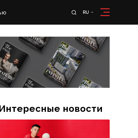
ью
RU
RU
OʻZ
Интересные новости
Эксклюзивное интервью футболиста