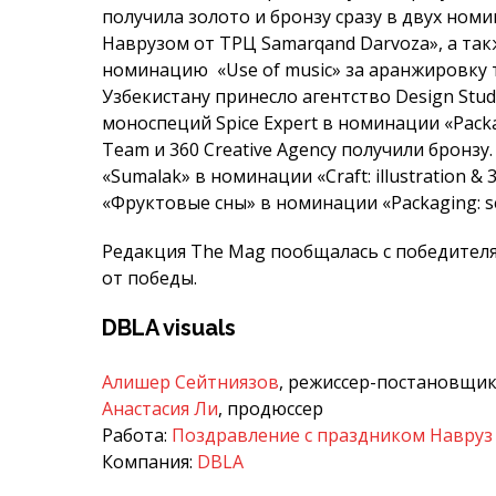
получила золото и бронзу сразу в двух ном
Наврузом от ТРЦ Samarqand Darvoza», а та
номинацию «Use of music» за аранжировку т
Узбекистану принесло агентство Design Stud
моноспеций Spice Expert в номинации «Packag
Team и 360 Creative Agency получили бронзу
«Sumalak» в номинации «Craft: illustration & 
«Фруктовые сны» в номинации «Packaging: ser
Редакция The Mag пообщалась с победителя
от победы.
DBLA visuals
Алишер Сейтниязов
, режиссер-постановщик
Анастасия Ли
, продюссер
Работа:
Поздравление с праздником Навруз 
Компания:
DBLA