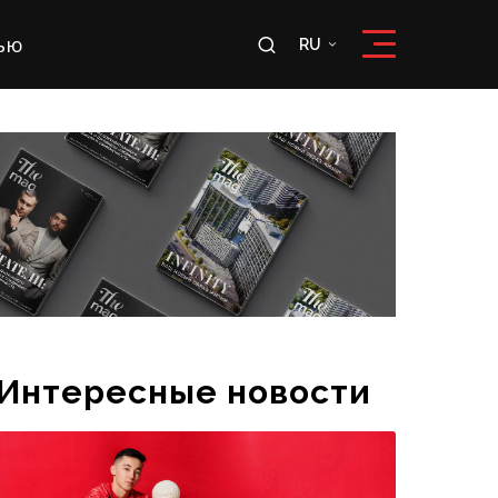
ью
RU
RU
OʻZ
Интересные новости