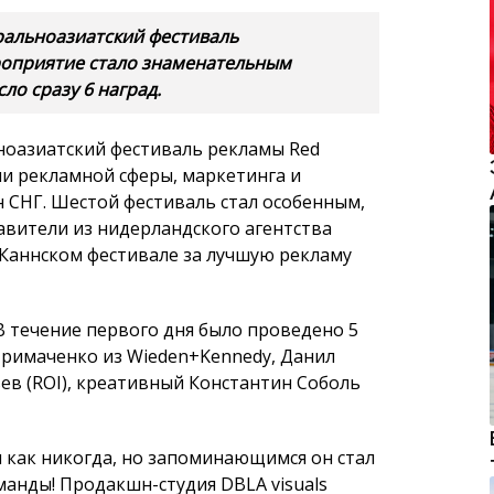
тральноазиатский фестиваль
ероприятие стало знаменательным
ло сразу 6 наград.
ноазиатский фестиваль рекламы Red
ели рекламной сферы, маркетинга и
 СНГ. Шестой фестиваль стал особенным,
тавители из нидерландского агентства
 Каннском фестивале за лучшую рекламу
В течение первого дня было проведено 5
Примаченко из Wieden+Kennedy, Данил
ьев (ROI), креативный Константин Соболь
и как никогда, но запоминающимся он стал
оманды! Продакшн-студия DBLA visuals