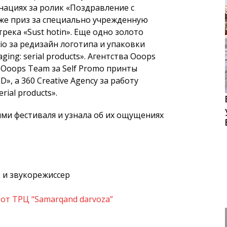
инациях за ролик «Поздравление с
кже приз за специально учрежденную
река «Sust hotin». Еще одно золото
io за редизайн логотипа и упаковки
ing: serial products». Агентства Ooops
. Ooops Team за Self Promo принты
3D», а 360 Creative Agency за работу
ial products».
ми фестиваля и узнала об их ощущениях
 и звукорежиссер
от ТРЦ “Samarqand darvoza”