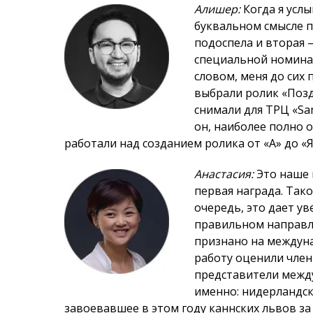
Алишер:
Когда я услы
буквальном смысле пр
подоспела и вторая –
специальной номина
словом, меня до сих
выбрали ролик «Поз
снимали для ТРЦ «Sa
он, наиболее полно 
работали над созданием ролика от «А» до «Я
Анастасия:
Это наше п
первая награда. Тако
очередь, это дает ув
правильном направле
признано на междуна
работу оценили член
представители межд
именно: нидерландск
завоевавшее в этом году каннских львов за 