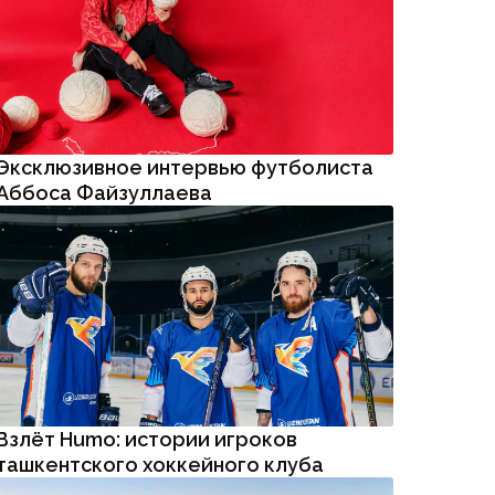
Эксклюзивное интервью футболиста
Аббоса Файзуллаева
Взлёт Humo: истории игроков
ташкентского хоккейного клуба