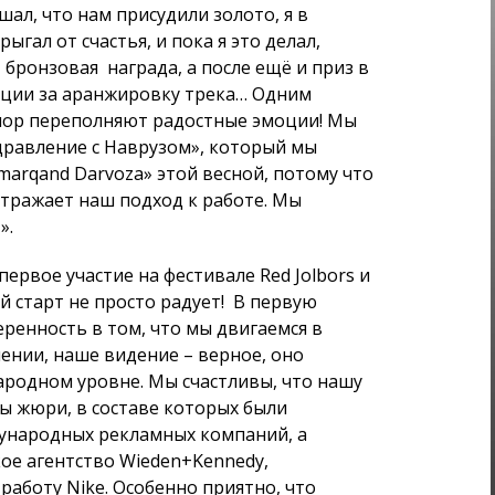
шал, что нам присудили золото, я в
ыгал от счастья, и пока я это делал,
 бронзовая награда, а после ещё и приз в
ции за аранжировку трека… Одним
 пор переполняют радостные эмоции! Мы
дравление с Наврузом», который мы
marqand Darvoza» этой весной, потому что
отражает наш подход к работе. Мы
».
ервое участие на фестивале Red Jolbors и
й старт не просто радует! В первую
еренность в том, что мы двигаемся в
нии, наше видение – верное, оно
родном уровне. Мы счастливы, что нашу
ы жюри, в составе которых были
ународных рекламных компаний, а
ое агентство Wieden+Kennedy,
работу Nike. Особенно приятно, что