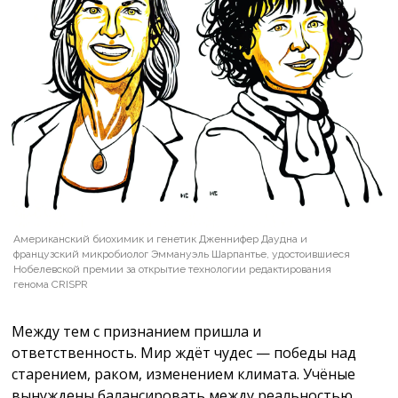
Американский биохимик и генетик Дженнифер Даудна и
французский микробиолог Эммануэль Шарпантье, удостоившиеся
Нобелевской премии за открытие технологии редактирования
генома CRISPR
Между тем с признанием пришла и
ответственность. Мир ждёт чудес — победы над
старением, раком, изменением климата. Учёные
вынуждены балансировать между реальностью