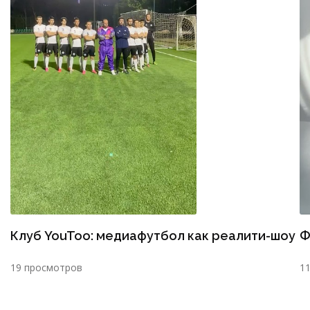
Клуб YouToo: медиафутбол как реалити-шоу
Ф
19 просмотров
1