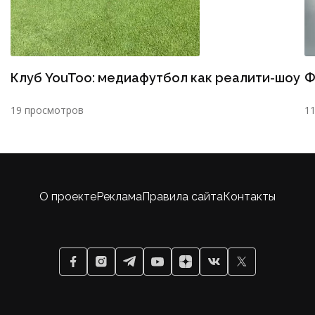
Клуб YouToo: медиафутбол как реалити-шоу
Ф
19 просмотров
1
О проекте
Реклама
Правила сайта
Контакты