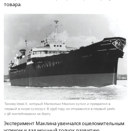
товара.
Танкер Ideal X, который Малкольм Маклин купил и превратил в
первый в мире сухогруз. В 1956 году он отправился в первый рейс
с 58 контейнерами на борту
Эксперимент Маклина увенчался ошеломительным
успехом и дал мощный толчок развитию