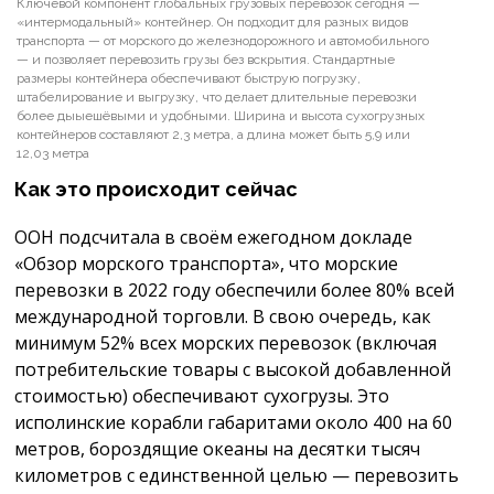
Ключевой компонент глобальных грузовых перевозок сегодня —
«интермодальный» контейнер. Он подходит для разных видов
транспорта — от морского до железнодорожного и автомобильного
— и позволяет перевозить грузы без вскрытия. Стандартные
размеры контейнера обеспечивают быструю погрузку,
штабелирование и выгрузку, что делает длительные перевозки
более дыыешёвыми и удобными. Ширина и высота сухогрузных
контейнеров составляют 2,3 метра, а длина может быть 5,9 или
12,03 метра
Как это происходит сейчас
ООН подсчитала в своём ежегодном докладе
«Обзор морского транспорта», что морские
перевозки в 2022 году обеспечили более 80% всей
международной торговли. В свою очередь, как
минимум 52% всех морских перевозок (включая
потребительские товары с высокой добавленной
стоимостью) обеспечивают сухогрузы. Это
исполинские корабли габаритами около 400 на 60
метров, бороздящие океаны на десятки тысяч
километров с единственной целью — перевозить