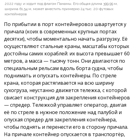
2022 году и ходит под флагом Панамы. Его общая длина 399,99 м,
ширина 61,54 м, может вместить примерно 24 тыс. 20-футовых
контейнеров
По прибытии в порт контейнеровоз швартуется у
причала (коих в современных крупных портах
десятки), чтобы моментально начать разгрузку. Её
осуществляют стальные краны, масштабы которых
достойны самих кораблей: их высота превышает 60
метров, а масса — тысячу тонн. Они двигаются по
специальным рельсам вдоль борта судна, чтобы
поднимать и опускать контейнеры. По стреле
крана, которая растягивается на всю ширину
сухогруза, неустанно движется тележка, с которой
свисает конструкция для закрепления контейнеров
— спредер. Тележкой управляет оператор, двигая
её по стреле в нужное положение над палубой и
опуская спредер для закрепления контейнера,
чтобы поднять и перенести его в сторону причала.
На причале контейнер опускается в транспортёр,