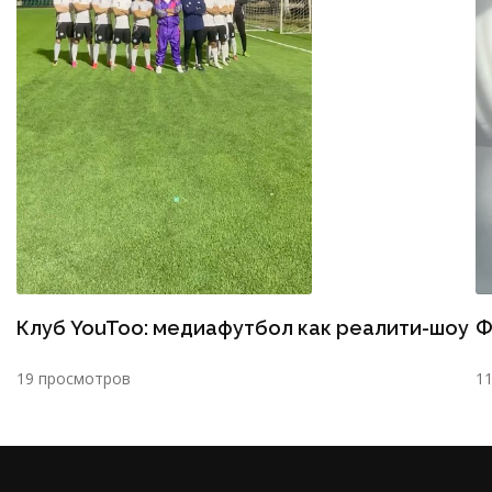
Клуб YouToo: медиафутбол как реалити-шоу
Ф
19 просмотров
1