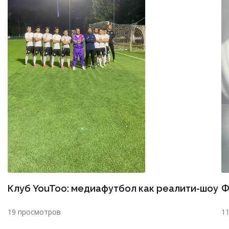
Клуб YouToo: медиафутбол как реалити-шоу
Ф
19 просмотров
1