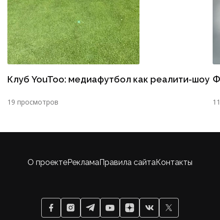
Клуб YouToo: медиафутбол как реалити-шоу
Ф
19 просмотров
1
О проекте
Реклама
Правила сайта
Контакты