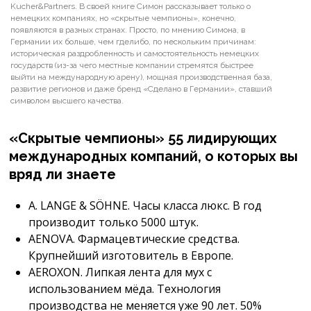
Kucher&Partners. В своей книге Симон рассказывает только о
немецких компаниях, но «скрытые чемпионы», конечно,
появляются в разных странах. Просто, по мнению Симона, в
Германии их больше, чем гделибо, по нескольким причинам:
историческая раздробленность и самостоятельность немецких
государств (из-за чего местные компании стремятся быстрее
выйти на международную арену), мощная производственная база,
развитие регионов и даже бренд «Сделано в Германии», ставший
символом высшего качества.
«Скрытые чемпионы» 55 лидирующих
международных компаний, о которых вы
вряд ли знаете
A. LANGE & SÖHNE. Часы класса люкс. В год
производит только 5000 штук.
AENOVA. Фармацевтические средства.
Крупнейший изготовитель в Европе.
AEROXON. Липкая лента для мух с
использованием мёда. Технология
производства не меняется уже 90 лет. 50%