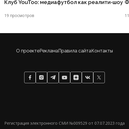
Клуб YouToo: медиафутбол как реалити-шоу
Ф
19 просмотров
1
О проекте
Реклама
Правила сайта
Контакты
Регистрация электронного СМИ №009529 от 07.07.2023 года