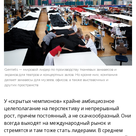
Gerriets — мировой лидер по производству тканевых занавесов и
экранов для театров и концертных залов. Но кроме них, компания
делает занавесы для музеев, офисов, а также выставочных и
других пространств
У «скрытых чемпионов» крайне амбициозное
целеполагание на перспективу и непрерывный
рост, причём постоянный, а не скачкообразный. Они
всегда выходят на международный рынок и
стремятся и там тоже стать лидерами. В среднем