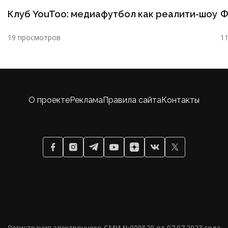
Клуб YouToo: медиафутбол как реалити-шоу
Ф
19 просмотров
1
О проекте
Реклама
Правила сайта
Контакты
Регистрация электронного СМИ №009529 от 07.07.2023 года