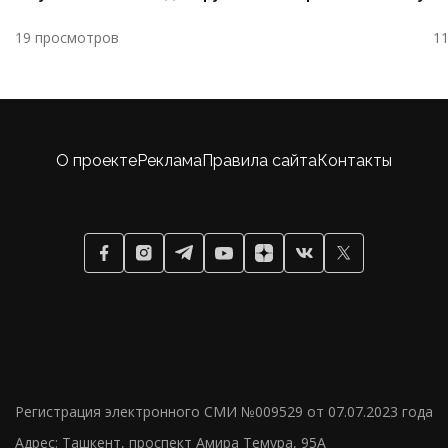
19 просмотров
1
О проекте
Реклама
Правила сайта
Контакты
Регистрация электронного СМИ №009529 от 07.07.2023 года
Адрес: Ташкент, проспект Амира Темура, 95А