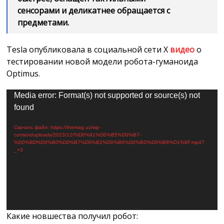
сенсорами и деликатнее обращается с
предметами.
Tesla опубликовала в социальной сети X
видео
о
тестировании новой модели робота-гуманоида
Optimus.
Видеоплеер
Media error: Format(s) not supported or source(s) not
found
Скачать файл: https://themag.uz/wp-
content/uploads/2023/12/%D0%91%D0%B5%D0%B7-
%D0%BD%D0%B0%D0%B7%D0%B2%D0%B0%D0%BD%D0%B8%D1%8F.mp4?
_=3
Какие новшества получил робот: