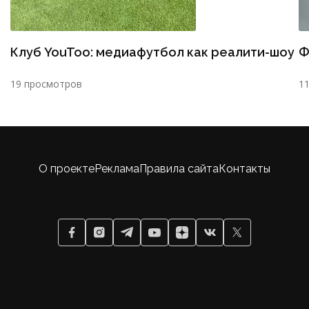
Клуб YouToo: медиафутбол как реалити-шоу
Ф
19 просмотров
1
О проекте
Реклама
Правила сайта
Контакты