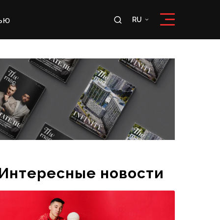
ью
RU
RU
OʻZ
Интересные новости