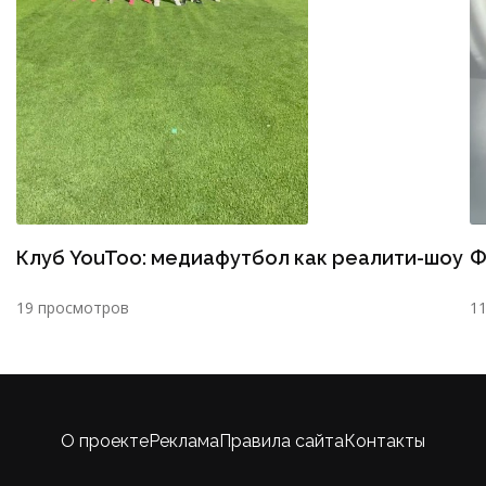
Клуб YouToo: медиафутбол как реалити-шоу
Ф
19 просмотров
1
О проекте
Реклама
Правила сайта
Контакты