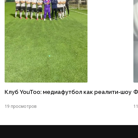
Клуб YouToo: медиафутбол как реалити-шоу
Ф
19 просмотров
1