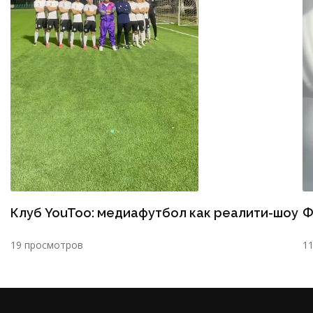
Клуб YouToo: медиафутбол как реалити-шоу
Ф
19 просмотров
1