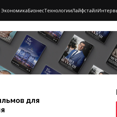
Экономика
Бизнес
Технологии
Лайфстайл
Интерв
ильмов для
ия