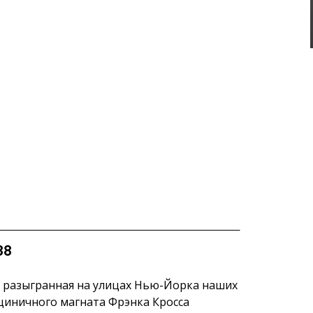
88
аз разыгранная на улицах Нью-Йорка наших
 циничного магната Фрэнка Кросса