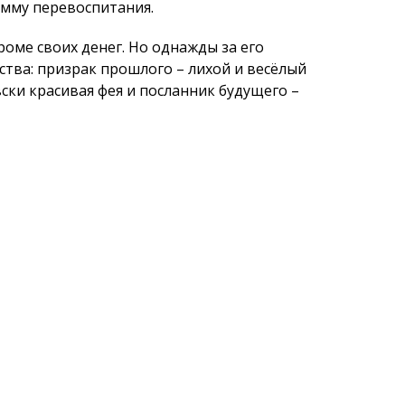
амму перевоспитания.
роме своих денег. Но однажды за его
тва: призрак прошлого – лихой и весёлый
вски красивая фея и посланник будущего –