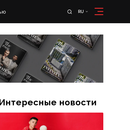
ью
RU
RU
OʻZ
Интересные новости