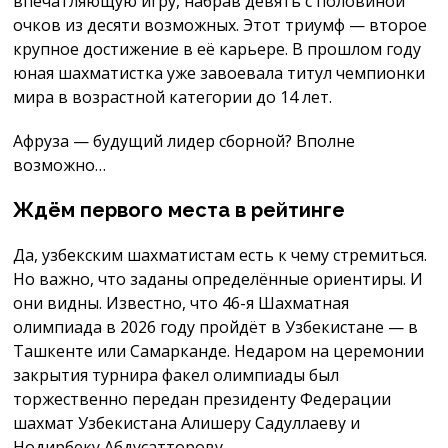
впечатляющую игру, набрав девять с половиной
очков из десяти возможных. Этот триумф — второе
крупное достижение в её карьере. В прошлом году
юная шахматистка уже завоевала титул чемпионки
мира в возрастной категории до 14 лет.
Афруза — будущий лидер сборной? Вполне
возможно…
Ждём первого места в рейтинге
Да, узбекским шахматистам есть к чему стремиться.
Но важно, что заданы определённые ориентиры. И
они видны. Известно, что 46-я Шахматная
олимпиада в 2026 году пройдёт в Узбекистане — в
Ташкенте или Самарканде. Недаром на церемонии
закрытия турнира факел олимпиады был
торжественно передан президенту Федерации
шахмат Узбекистана Алишеру Садуллаеву и
Нодирбеку Абдусатторову.