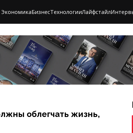
Экономика
Бизнес
Технологии
Лайфстайл
Интерв
лжны облегчать жизнь,
лий Юсупов рассказал о том,
номист, какие реформы
и о различных сферах экономики.