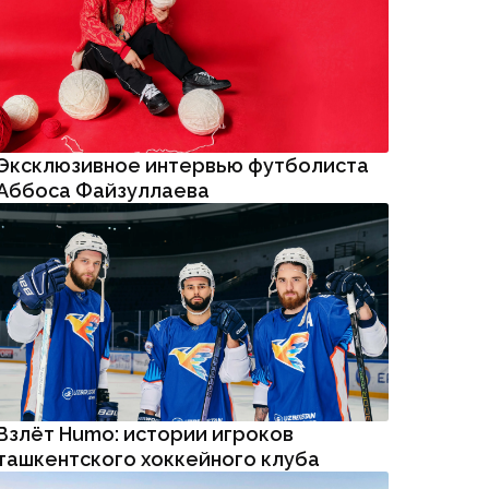
Аббоса Файзуллаева
Взлёт Humo: истории игроков
ташкентского хоккейного клуба