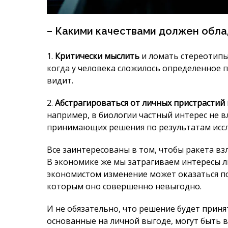
2.
Абстрагироваться от личных пристрастий 
например, в биологии частный интерес не в
принимающих решения по результатам иссл
Все заинтересованы в том, чтобы ракета вз
В экономике же мы затрагиваем интересы 
экономистом изменение может оказаться по
которым оно совершенно невыгодно.
И не обязательно, что решение будет приня
основанные на личной выгоде, могут быть в 
зрения науки недопустимо.
3.
Иметь широкий кругозор.
Многие думают
точности исследований является широкое 
анализа. Однако в экономике использовани
затруднительно или вообще невозможно.