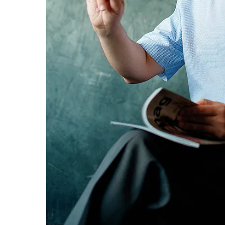
– Какими качествами должен обла
1.
Критически мыслить
и ломать стереотипы к
когда у человека сложилось определенное п
видит.