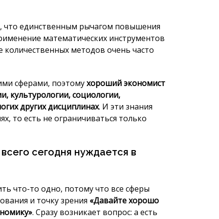
гими сферами, поэтому
хороший экономист
и, культурологии, социологии,
ногих других дисциплинах
. И эти знания
х, то есть не ограничиваться только
 всего сегодня нуждается в
ть что-то одно, потому что все сферы
зования и точку зрения
«Давайте хорошо
ономику»
. Сразу возникает вопрос: а есть
х специалистов?
а образованных людей, они начнут
ле получения диплома обнаружат, что их