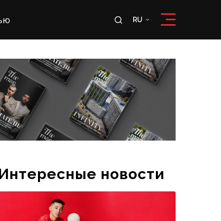
ью
RU
RU
OʻZ
Интересные новости
Эксклюзивное интервью футболиста