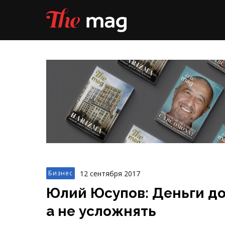
12 сентября 2017
Бизнес
Юлий Юсупов: Деньги до
а не усложнять
В интервью The Mag известный эксперт Ю
какими качествами должен обладать эко
необходимо проводить в первую очередь 
– Что изучают экономисты?