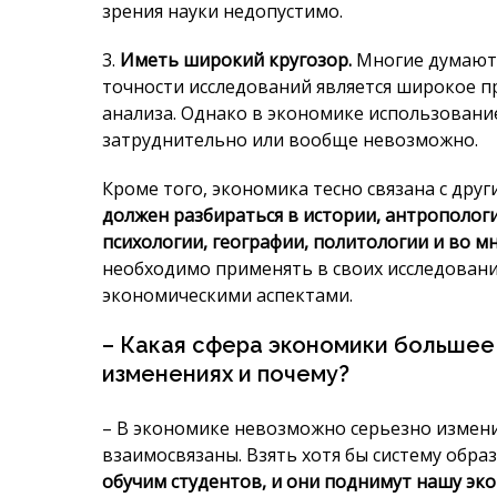
Кроме того, экономика тесно связана с дру
должен разбираться в истории, антропологи
психологии, географии, политологии и во м
необходимо применять в своих исследования
экономическими аспектами.
– Какая сфера экономики большее
изменениях и почему?
– В экономике невозможно серьезно измени
взаимосвязаны. Взять хотя бы систему обра
обучим студентов, и они поднимут нашу эк
ли спрос на грамотных и квалифицированны
если со стороны экономики есть спрос н
появляться
Конечно, их можно подготовить, но они пос