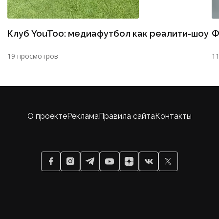
Клуб YouToo: медиафутбол как реалити-шоу
Ф
19 просмотров
1
О проекте
Реклама
Правила сайта
Контакты