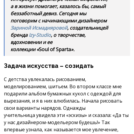
а в жизни помогает, казалось бы, самый
беззаботный девиз. Сегодня мы
поговорим с начинающими дизайнером
Зариной Исмадияровой
, создательницей
бренда
Izy-Studio
, о творчестве,
вдохновении и ее
коллекции «
Soul of Sparta
».
Задача искусства – созидать
С детства увлекалась рисованием,
моделированием, шитьем. Во втором классе мне
подарили альбом бумажных кукол с одеждой для
вырезания, и я в них влюбилась. Начала рисовать
свои варианты нарядов. Однажды
учительница увидела эти «эскизы» и сказала: «Да ты
у нас дизайнером-модельером будешь!» Так
впервые узнала, как называется мое увлечение,