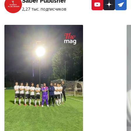
Saber Publisher
YouTube
Dzen
Te
2,27 тыс. подписчиков