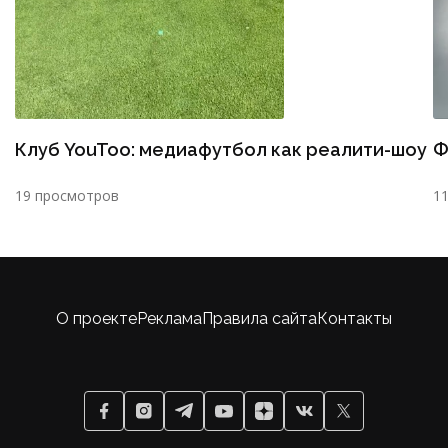
Клуб YouToo: медиафутбол как реалити-шоу
Ф
19 просмотров
1
О проекте
Реклама
Правила сайта
Контакты