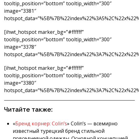
tooltip_position=”bottom” tooltip_width=”300″
image=”3381″
hotspot_data=”%5B%7B%22index%22%3A5%2C%22x
[ihwt_hotspot marker_bg=”#ffffff”
tooltip_position=”bottom” tooltip_width=”300″
image=”3378″
hotspot_data=”%5B%7B%22index%22%3A7%2C%22x
[ihwt_hotspot marker_bg=”#ffffff”
tooltip_position=”bottom” tooltip_width=”300″
image=”3380″
hotspot_data=”%5B%7B%22index%22%3A7%2C%22
Читайте также:
«
Бренд корнер: Colin’s
» Colin’s — всемирно
известный турецкий бренд стильной
повседневной одежды. Основной концепцией