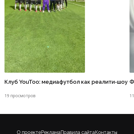
Клуб YouToo: медиафутбол как реалити-шоу
Ф
19 просмотров
1
О проекте
Реклама
Правила сайта
Контакты