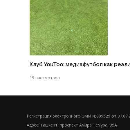
Клуб YouToo: медиафутбол как реал
19 просмотров
Регистрация электронного СМИ №009529 от 07.07.
Адрес: Ташкент, проспект Амира Темура, 95А