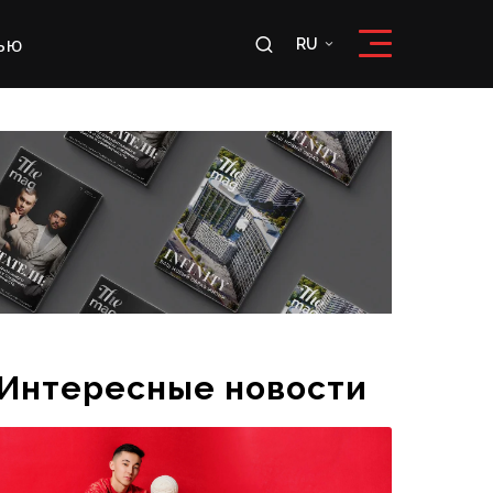
ью
RU
RU
OʻZ
Интересные новости