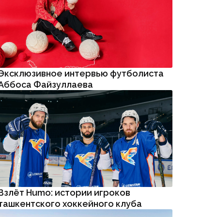
Эксклюзивное интервью футболиста
Аббоса Файзуллаева
Взлёт Humo: истории игроков
ташкентского хоккейного клуба