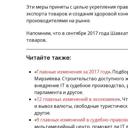
Эти меры приняты с целью укрепления пра
экспорта товаров и создания здоровой ко
производителями на рынке.
Напомним, что в сентябре 2017 года Шавк
товаров.
Читайте также:
«
Главные изменения за 2017 год
»
.
Подбор
Мирзиёева. Строительство доступного ж
внедрение IT в судебное производство,
парламента и другое.
«
12 главных изменений в экономике
»
.
Чт
и вывоз валюты, свободные туристическ
другое.
«
9 главных изменений в судебно-правов
мультимедийный центр, поможет ли IT в